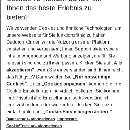
Reisezeitraum wählen
Ihnen das beste Erlebnis zu
08.08.26
–
06.08.27
5-8 Nächte
bieten?
Wer wird verreisen
2 Erwachsene
Keine Kinder
Wir verwenden Cookies und ähnliche Technologien, um
unsere Webseite für Sie funktionsfähig zu halten.
Mehr Filter anzeigen
Dadurch können wir die Nutzung unserer Plattform
verstehen und verbessern, Ihnen Support bieten sowie
Inhalte, Angebote und Werbung anzeigen, die für Sie
relevant sind und zu Ihnen passen. Klicken Sie auf
„Alle
akzeptieren“
, wenn Sie einverstanden sind. Ihnen reicht
das Nötigste? Dann wählen Sie
„Nur notwendige
Footer
Cookies“
. Unter
„Cookies anpassen“
können Sie Ihre
Footer navigation
Cookie-Einstellungen individuell festlegen. Sie können
Über uns
Ihre Privatsphäre-Einstellungen selbstverständlich
AGB
jederzeit ändern oder widerrufen – klicken Sie dazu
Service & Hilfe
Cookie-Einstellungen ändern
einfach unten auf
„Cookie-Einstellungen ändern“
.
Barrierefreies Reisen
Datenschutz-Informationen
Impressum
Cookie-Richtlinie
Folgen Sie uns
Check-in
Cookie/Tracking-Informationen
Datenschutz