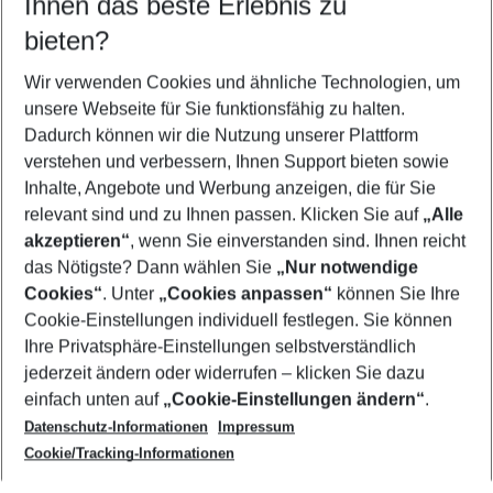
Ihnen das beste Erlebnis zu
11.08.26
–
09.08.27
5-8 Nächte
bieten?
Wer wird verreisen
2 Erwachsene
Keine Kinder
Wir verwenden Cookies und ähnliche Technologien, um
unsere Webseite für Sie funktionsfähig zu halten.
Mehr Filter anzeigen
Dadurch können wir die Nutzung unserer Plattform
verstehen und verbessern, Ihnen Support bieten sowie
Inhalte, Angebote und Werbung anzeigen, die für Sie
relevant sind und zu Ihnen passen. Klicken Sie auf
„Alle
akzeptieren“
, wenn Sie einverstanden sind. Ihnen reicht
das Nötigste? Dann wählen Sie
„Nur notwendige
Footer
Cookies“
. Unter
„Cookies anpassen“
können Sie Ihre
Footer navigation
Cookie-Einstellungen individuell festlegen. Sie können
Über uns
Ihre Privatsphäre-Einstellungen selbstverständlich
AGB
jederzeit ändern oder widerrufen – klicken Sie dazu
Service & Hilfe
Cookie-Einstellungen ändern
einfach unten auf
„Cookie-Einstellungen ändern“
.
Barrierefreies Reisen
Datenschutz-Informationen
Impressum
Cookie-Richtlinie
Folgen Sie uns
Check-in
Cookie/Tracking-Informationen
Datenschutz
FAQ
Impressum