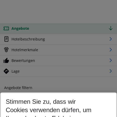
Angebote
Hotelbeschreibung
Hotelmerkmale
Bewertungen
Lage
Angebote filtern
Ändern Sie Ihre Kriterien nach Ihren Wünschen
Stimmen Sie zu, dass wir
Abflughafen wählen
Beliebiger Abflughafen
Cookies verwenden dürfen, um
Reisezeitraum wählen