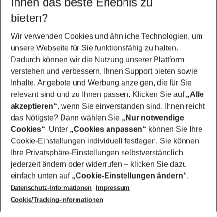
Ihnen das beste Erlebnis zu
09.08.26
–
07.08.27
5-8 Nächte
bieten?
Wer wird verreisen
2 Erwachsene
Keine Kinder
Wir verwenden Cookies und ähnliche Technologien, um
unsere Webseite für Sie funktionsfähig zu halten.
Mehr Filter anzeigen
Dadurch können wir die Nutzung unserer Plattform
verstehen und verbessern, Ihnen Support bieten sowie
Inhalte, Angebote und Werbung anzeigen, die für Sie
relevant sind und zu Ihnen passen. Klicken Sie auf
„Alle
akzeptieren“
, wenn Sie einverstanden sind. Ihnen reicht
das Nötigste? Dann wählen Sie
„Nur notwendige
Footer
Cookies“
. Unter
„Cookies anpassen“
können Sie Ihre
Footer navigation
Cookie-Einstellungen individuell festlegen. Sie können
Über uns
Ihre Privatsphäre-Einstellungen selbstverständlich
AGB
jederzeit ändern oder widerrufen – klicken Sie dazu
Service & Hilfe
Cookie-Einstellungen ändern
einfach unten auf
„Cookie-Einstellungen ändern“
.
Barrierefreies Reisen
Datenschutz-Informationen
Impressum
Cookie-Richtlinie
Folgen Sie uns
Check-in
Cookie/Tracking-Informationen
Datenschutz
FAQ
Impressum