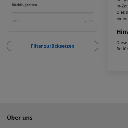
Rückflugzeiten
Rückflugzeiten
In-Zei
Dies 
einen
00:00
23:59
Hin
Diese
Filter zurücksetzen
Bedür
Footer
Footer navigation
Über uns