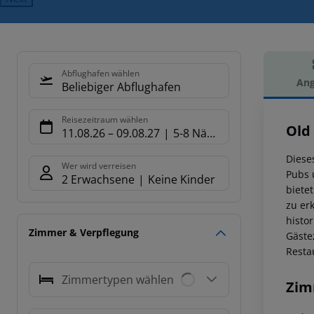
Abflughafen wählen
Ang
Beliebiger Abflughafen
Hot
Reisezeitraum wählen
Old
11.08.26
–
09.08.27
5-8 Nächte
Diese
Wer wird verreisen
Pubs 
2 Erwachsene
Keine Kinder
biete
zu er
histo
Zimmer & Verpflegung
Gäste
Resta
Zimmertypen wählen
Zim