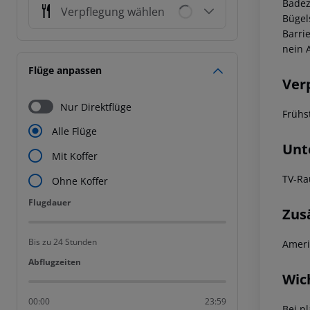
Badez
Verpflegung wählen
Bügel
Barri
nein 
Flüge anpassen
Ver
Nur Direktflüge
Frühs
Alle Flüge
Unt
Mit Koffer
TV-R
Ohne Koffer
Flugdauer
Flugdauer
Zus
Bis zu 24 Stunden
Ameri
Abflugzeiten
Abflugzeiten
Wic
00:00
23:59
Bei p