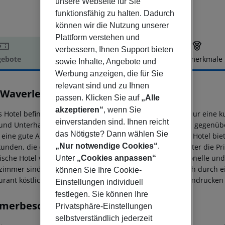
unsere Webseite für Sie
funktionsfähig zu halten. Dadurch
können wir die Nutzung unserer
Plattform verstehen und
verbessern, Ihnen Support bieten
ebote
Hotelbeschreibung
Hotelmerkmale
sowie Inhalte, Angebote und
elbeschreibung
Werbung anzeigen, die für Sie
relevant sind und zu Ihnen
 Waverley
passen. Klicken Sie auf
„Alle
3
akzeptieren“
, wenn Sie
s Hotel befindet sich in der Princes Street in Edinburgh, nur eine 
einverstanden sind. Ihnen reicht
und Unterhaltungsmöglichkeiten entfernt. Das Hotel liegt gegenü
das Nötigste? Dann wählen Sie
t eine gute Anbindung an andere Bereiche der Stadt. Das Hotel bie
„Nur notwendige Cookies“
.
kunden, die diese wunderbare Stadt zu bieten hat, darunter die Pr
rische Hotel verführt Besucher in eine Welt, in der traditionelle u
Unter
„Cookies anpassen“
zimmer sind wunderschön eingerichtet und zeichnen sich durch ein
können Sie Ihre Cookie-
urant köstliche Speisen genießen, die mit Sicherheit beeindrucke
Einstellungen individuell
festlegen. Sie können Ihre
merbeschreibung
Privatsphäre-Einstellungen
selbstverständlich jederzeit