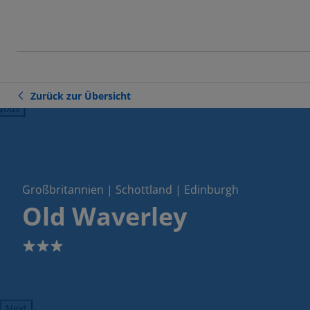
Zurück zur Übersicht
ious
Großbritannien | Schottland | Edinburgh
Old Waverley
3
Next