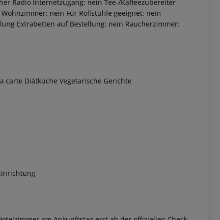
r Radio Internetzugang: nein Tee-/Kaffeezubereiter
 Wohnzimmer: nein Für Rollstühle geeignet: nein
lung Extrabetten auf Bestellung: nein Raucherzimmer:
 carte Diätküche Vegetarische Gerichte
 akzeptieren
Einrichtung
otelzimmer am Ankunftstag erst ab der offiziellen Check-