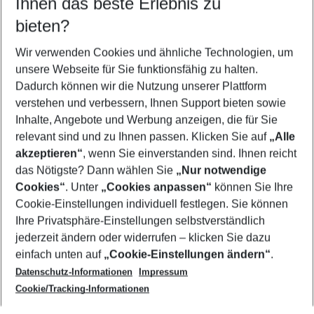
Ihnen das beste Erlebnis zu
11.08.26
–
09.08.27
5-8 Nächte
bieten?
Wer wird verreisen
2 Erwachsene
Keine Kinder
Wir verwenden Cookies und ähnliche Technologien, um
unsere Webseite für Sie funktionsfähig zu halten.
Mehr Filter anzeigen
Dadurch können wir die Nutzung unserer Plattform
verstehen und verbessern, Ihnen Support bieten sowie
Inhalte, Angebote und Werbung anzeigen, die für Sie
relevant sind und zu Ihnen passen. Klicken Sie auf
„Alle
akzeptieren“
, wenn Sie einverstanden sind. Ihnen reicht
das Nötigste? Dann wählen Sie
„Nur notwendige
Footer
Cookies“
. Unter
„Cookies anpassen“
können Sie Ihre
Footer navigation
Cookie-Einstellungen individuell festlegen. Sie können
Über uns
Ihre Privatsphäre-Einstellungen selbstverständlich
AGB
jederzeit ändern oder widerrufen – klicken Sie dazu
Service & Hilfe
Cookie-Einstellungen ändern
einfach unten auf
„Cookie-Einstellungen ändern“
.
Barrierefreies Reisen
Datenschutz-Informationen
Impressum
Cookie-Richtlinie
Folgen Sie uns
Check-in
Cookie/Tracking-Informationen
Datenschutz
FAQ
Impressum