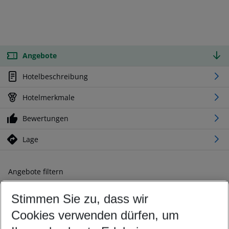
Angebote
Hotelbeschreibung
Hotelmerkmale
Bewertungen
Lage
Angebote filtern
Ändern Sie Ihre Kriterien nach Ihren Wünschen
Stimmen Sie zu, dass wir
Abflughafen wählen
Beliebiger Abflughafen
Cookies verwenden dürfen, um
Reisezeitraum wählen