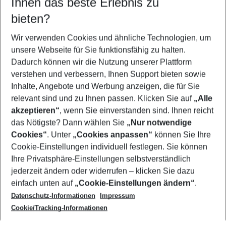
Ihnen das beste Erlebnis zu
10.08.26
–
08.08.27
5-8 Nächte
bieten?
Wer wird verreisen
2 Erwachsene
Keine Kinder
Wir verwenden Cookies und ähnliche Technologien, um
unsere Webseite für Sie funktionsfähig zu halten.
Mehr Filter anzeigen
Dadurch können wir die Nutzung unserer Plattform
verstehen und verbessern, Ihnen Support bieten sowie
Inhalte, Angebote und Werbung anzeigen, die für Sie
relevant sind und zu Ihnen passen. Klicken Sie auf
„Alle
akzeptieren“
, wenn Sie einverstanden sind. Ihnen reicht
das Nötigste? Dann wählen Sie
„Nur notwendige
Footer
Cookies“
. Unter
„Cookies anpassen“
können Sie Ihre
Footer navigation
Cookie-Einstellungen individuell festlegen. Sie können
Über uns
Ihre Privatsphäre-Einstellungen selbstverständlich
AGB
jederzeit ändern oder widerrufen – klicken Sie dazu
Service & Hilfe
Cookie-Einstellungen ändern
einfach unten auf
„Cookie-Einstellungen ändern“
.
Barrierefreies Reisen
Datenschutz-Informationen
Impressum
Cookie-Richtlinie
Folgen Sie uns
Check-in
Cookie/Tracking-Informationen
Datenschutz
FAQ
Impressum