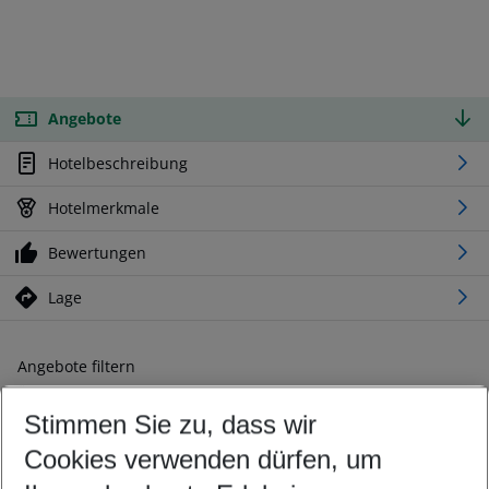
Angebote
Hotelbeschreibung
Hotelmerkmale
Bewertungen
Lage
Angebote filtern
Ändern Sie Ihre Kriterien nach Ihren Wünschen
Stimmen Sie zu, dass wir
Abflughafen wählen
Beliebiger Abflughafen
Cookies verwenden dürfen, um
Reisezeitraum wählen