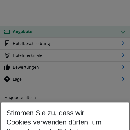
Angebote
Hotelbeschreibung
Hotelmerkmale
Bewertungen
Lage
Angebote filtern
Ändern Sie Ihre Kriterien nach Ihren Wünschen
Stimmen Sie zu, dass wir
Abflughafen wählen
Beliebiger Abflughafen
Cookies verwenden dürfen, um
Reisezeitraum wählen