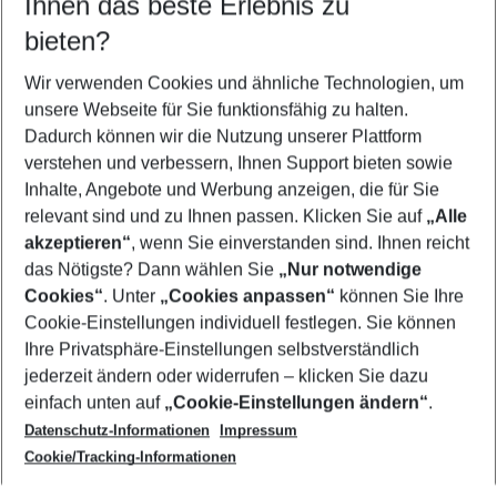
Ihnen das beste Erlebnis zu
09.08.26
–
07.08.27
5-8 Nächte
bieten?
Wer wird verreisen
2 Erwachsene
Keine Kinder
Wir verwenden Cookies und ähnliche Technologien, um
unsere Webseite für Sie funktionsfähig zu halten.
Mehr Filter anzeigen
Dadurch können wir die Nutzung unserer Plattform
verstehen und verbessern, Ihnen Support bieten sowie
Inhalte, Angebote und Werbung anzeigen, die für Sie
relevant sind und zu Ihnen passen. Klicken Sie auf
„Alle
akzeptieren“
, wenn Sie einverstanden sind. Ihnen reicht
das Nötigste? Dann wählen Sie
„Nur notwendige
Footer
Cookies“
. Unter
„Cookies anpassen“
können Sie Ihre
Footer navigation
Cookie-Einstellungen individuell festlegen. Sie können
Über uns
Ihre Privatsphäre-Einstellungen selbstverständlich
AGB
jederzeit ändern oder widerrufen – klicken Sie dazu
Service & Hilfe
Cookie-Einstellungen ändern
einfach unten auf
„Cookie-Einstellungen ändern“
.
Barrierefreies Reisen
Datenschutz-Informationen
Impressum
Cookie-Richtlinie
Folgen Sie uns
Check-in
Cookie/Tracking-Informationen
Datenschutz
FAQ
Impressum