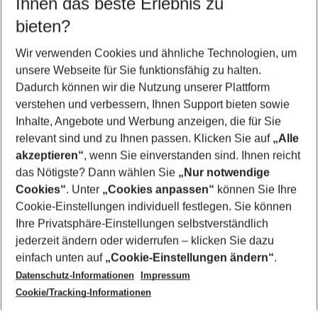
Ihnen das beste Erlebnis zu
11.08.26
–
09.08.27
5-8 Nächte
bieten?
Wer wird verreisen
2 Erwachsene
Keine Kinder
Wir verwenden Cookies und ähnliche Technologien, um
unsere Webseite für Sie funktionsfähig zu halten.
Mehr Filter anzeigen
Dadurch können wir die Nutzung unserer Plattform
verstehen und verbessern, Ihnen Support bieten sowie
Inhalte, Angebote und Werbung anzeigen, die für Sie
relevant sind und zu Ihnen passen. Klicken Sie auf
„Alle
akzeptieren“
, wenn Sie einverstanden sind. Ihnen reicht
das Nötigste? Dann wählen Sie
„Nur notwendige
Footer
Cookies“
. Unter
„Cookies anpassen“
können Sie Ihre
Footer navigation
Cookie-Einstellungen individuell festlegen. Sie können
Über uns
Ihre Privatsphäre-Einstellungen selbstverständlich
AGB
jederzeit ändern oder widerrufen – klicken Sie dazu
Service & Hilfe
Cookie-Einstellungen ändern
einfach unten auf
„Cookie-Einstellungen ändern“
.
Barrierefreies Reisen
Datenschutz-Informationen
Impressum
Cookie-Richtlinie
Folgen Sie uns
Check-in
Cookie/Tracking-Informationen
Datenschutz
FAQ
Impressum