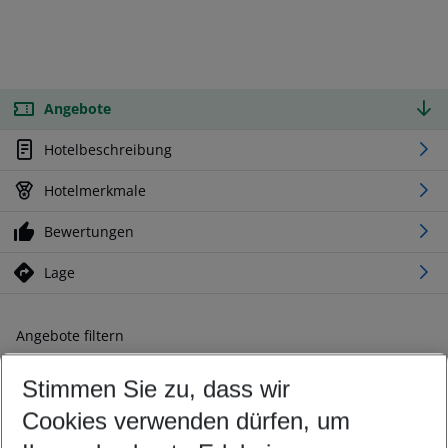
Angebote
Hotelbeschreibung
Hotelmerkmale
Bewertungen
Lage
Angebote filtern
Ändern Sie Ihre Kriterien nach Ihren Wünschen
Stimmen Sie zu, dass wir
Abflughafen wählen
Beliebiger Abflughafen
Cookies verwenden dürfen, um
Reisezeitraum wählen