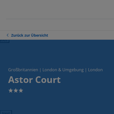
Zurück zur Übersicht
ious
Großbritannien | London & Umgebung | London
Astor Court
3
Next