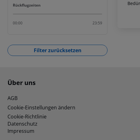
Bedür
Rückflugzeiten
Rückflugzeiten
00:00
23:59
Filter zurücksetzen
Footer
Footer navigation
Über uns
AGB
Cookie-Einstellungen ändern
Cookie-Richtlinie
Datenschutz
Impressum