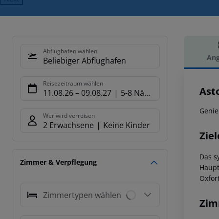
Abflughafen wählen
Ang
Beliebiger Abflughafen
Hot
Reisezeitraum wählen
Ast
11.08.26
–
09.08.27
5-8 Nächte
Genie
Wer wird verreisen
2 Erwachsene
Keine Kinder
Ziel
Das s
Zimmer & Verpflegung
Haupt
Oxfor
Zimmertypen wählen
Zim