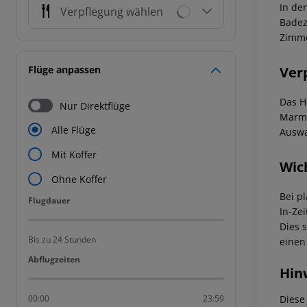
In de
Verpflegung wählen
Badez
Zimme
Ver
Flüge anpassen
Das H
Nur Direktflüge
Marme
Alle Flüge
Auswa
Mit Koffer
Wic
Ohne Koffer
Bei p
Flugdauer
Flugdauer
In-Zei
Dies 
Bis zu 24 Stunden
einen
Abflugzeiten
Abflugzeiten
Hin
Diese
00:00
23:59