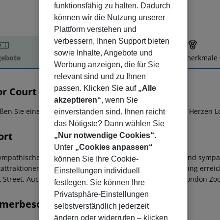
funktionsfähig zu halten. Dadurch
können wir die Nutzung unserer
Plattform verstehen und
verbessern, Ihnen Support bieten
sowie Inhalte, Angebote und
ebote
Hotelbeschreibung
Hotelmerkmale
Werbung anzeigen, die für Sie
elbeschreibung
relevant sind und zu Ihnen
passen. Klicken Sie auf
„Alle
or Court
3
akzeptieren“
, wenn Sie
ßen Sie einen angenehmen Aufenthalt im Astor Court im Herzen L
einverstanden sind. Ihnen reicht
das Nötigste? Dann wählen Sie
ort
„Nur notwendige Cookies“
.
Unter
„Cookies anpassen“
ympathische Astor Court Hotel ist ein sehr freundliches und sympa
können Sie Ihre Cookie-
attraktionen Londons liegt. Nach einem kurzen Spaziergang errei
Einstellungen individuell
t Street. Auch das Madame Tussauds, Planetarium, der London Zoo 
festlegen. Sie können Ihre
Privatsphäre-Einstellungen
merbeschreibung
selbstverständlich jederzeit
ändern oder widerrufen – klicken