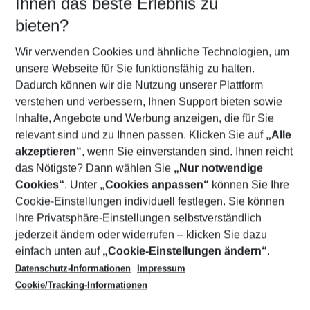
Ihnen das beste Erlebnis zu
10.08.26
–
08.08.27
5-8 Nächte
bieten?
Wer wird verreisen
2 Erwachsene
Keine Kinder
Wir verwenden Cookies und ähnliche Technologien, um
unsere Webseite für Sie funktionsfähig zu halten.
Mehr Filter anzeigen
Dadurch können wir die Nutzung unserer Plattform
verstehen und verbessern, Ihnen Support bieten sowie
Inhalte, Angebote und Werbung anzeigen, die für Sie
relevant sind und zu Ihnen passen. Klicken Sie auf
„Alle
akzeptieren“
, wenn Sie einverstanden sind. Ihnen reicht
das Nötigste? Dann wählen Sie
„Nur notwendige
Footer
Cookies“
. Unter
„Cookies anpassen“
können Sie Ihre
Footer navigation
Cookie-Einstellungen individuell festlegen. Sie können
Über uns
Ihre Privatsphäre-Einstellungen selbstverständlich
AGB
jederzeit ändern oder widerrufen – klicken Sie dazu
Service & Hilfe
Cookie-Einstellungen ändern
einfach unten auf
„Cookie-Einstellungen ändern“
.
Barrierefreies Reisen
Datenschutz-Informationen
Impressum
Cookie-Richtlinie
Folgen Sie uns
Check-in
Cookie/Tracking-Informationen
Datenschutz
FAQ
Impressum