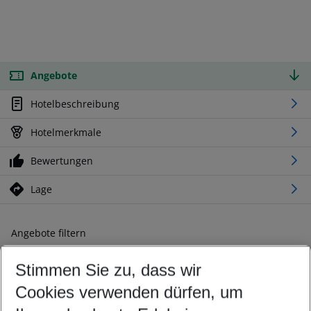
Angebote
Hotelbeschreibung
Hotelmerkmale
Bewertungen
Lage
Angebote filtern
Ändern Sie Ihre Kriterien nach Ihren Wünschen
Stimmen Sie zu, dass wir
Abflughafen wählen
Beliebiger Abflughafen
Cookies verwenden dürfen, um
Reisezeitraum wählen