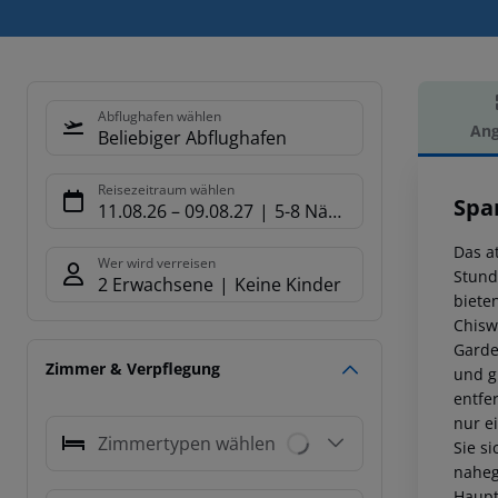
Abflughafen wählen
Ang
Beliebiger Abflughafen
Hot
Reisezeitraum wählen
Spa
11.08.26
–
09.08.27
5-8 Nächte
Das a
Wer wird verreisen
Stund
2 Erwachsene
Keine Kinder
biete
Chisw
Garde
Zimmer & Verpflegung
und g
entfe
nur e
Zimmertypen wählen
Sie s
naheg
Haupt