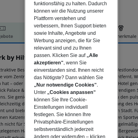
funktionsfähig zu halten. Dadurch
können wir die Nutzung unserer
Plattform verstehen und
verbessern, Ihnen Support bieten
sowie Inhalte, Angebote und
ebote
Hotelbeschreibung
Hotelmerkmale
Werbung anzeigen, die für Sie
elbeschreibung
relevant sind und zu Ihnen
passen. Klicken Sie auf
„Alle
rk by Hilton London Chiswick
akzeptieren“
, wenn Sie
ttraktive Best Western Chiswick Palace & Suites Hotel in Westlondo
einverstanden sind. Ihnen reicht
e vom Zentrum Londons und dem Flughafen Heathrow entfernt. Wen
das Nötigste? Dann wählen Sie
n hat – oder sogar die Welt bereisen möchten – ist dieses Hotel gen
„Nur notwendige Cookies“
.
ick Palace & Suites befindet sich in einem schönen und trendigen
Unter
„Cookies anpassen“
ns. Sie genießen die Vorteile beider Welten – die Nähe zu den p
können Sie Ihre Cookie-
leichzeitig die Ruhe der von Bäumen gesäumten Umgebung des Hot
Einstellungen individuell
rnt und bieten Ihnen Tag und Nacht Zugang zur gesamten Stadt. F
festlegen. Sie können Ihre
inen Katzensprung entfernt, und auch Wembley mit seinen Sportv
Privatsphäre-Einstellungen
ich nicht für Sport interessieren, besuchen Sie doch die regelmä
selbstverständlich jederzeit
elegenen Hammersmith Eventim Apollo. Wenn Sie ein außergewöhnl
ändern oder widerrufen – klicken
stadt erkunden können, dann ist das Best Western Chiswick Palace