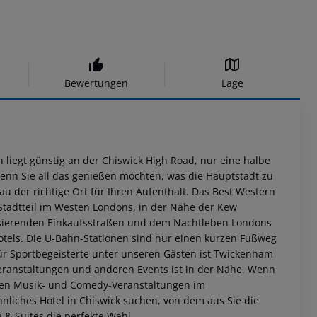
Bewertungen
Lage
n liegt günstig an der Chiswick High Road, nur eine halbe
n Sie all das genießen möchten, was die Hauptstadt zu
au der richtige Ort für Ihren Aufenthalt. Das Best Western
 Stadtteil im Westen Londons, in der Nähe der Kew
ulsierenden Einkaufsstraßen und dem Nachtleben Londons
els. Die U-Bahn-Stationen sind nur einen kurzen Fußweg
ür Sportbegeisterte unter unseren Gästen ist Twickenham
eranstaltungen und anderen Events ist in der Nähe. Wenn
ßigen Musik- und Comedy-Veranstaltungen im
iches Hotel in Chiswick suchen, von dem aus Sie die
 & Suites die perfekte Wahl.