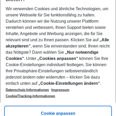
Wer wird verreisen
2 Erwachsene
Keine Kinder
Wir verwenden Cookies und ähnliche Technologien, um
unsere Webseite für Sie funktionsfähig zu halten.
Mehr Filter anzeigen
Dadurch können wir die Nutzung unserer Plattform
verstehen und verbessern, Ihnen Support bieten sowie
Inhalte, Angebote und Werbung anzeigen, die für Sie
relevant sind und zu Ihnen passen. Klicken Sie auf
„Alle
akzeptieren“
, wenn Sie einverstanden sind. Ihnen reicht
das Nötigste? Dann wählen Sie
„Nur notwendige
Footer
Cookies“
. Unter
„Cookies anpassen“
können Sie Ihre
Footer navigation
Cookie-Einstellungen individuell festlegen. Sie können
Über uns
Ihre Privatsphäre-Einstellungen selbstverständlich
AGB
jederzeit ändern oder widerrufen – klicken Sie dazu
Service & Hilfe
Cookie-Einstellungen ändern
einfach unten auf
„Cookie-Einstellungen ändern“
.
Barrierefreies Reisen
Datenschutz-Informationen
Impressum
Cookie-Richtlinie
Folgen Sie uns
Check-in
Cookie/Tracking-Informationen
Datenschutz
FAQ
Impressum
Flugbeschränkungen
Hilfe & Kontakt
Cookie anpassen