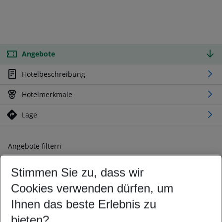
Angebote
Hotelbeschreibung
Hotelmerkmale
Lage
Angebote filtern
Ändern Sie Ihre Kriterien nach Ihren Wünschen
Stimmen Sie zu, dass wir
Abflughafen wählen
Beliebiger Abflughafen
Cookies verwenden dürfen, um
Reisezeitraum wählen
Ihnen das beste Erlebnis zu
09.08.26
–
07.08.27
5-8 Nächte
bieten?