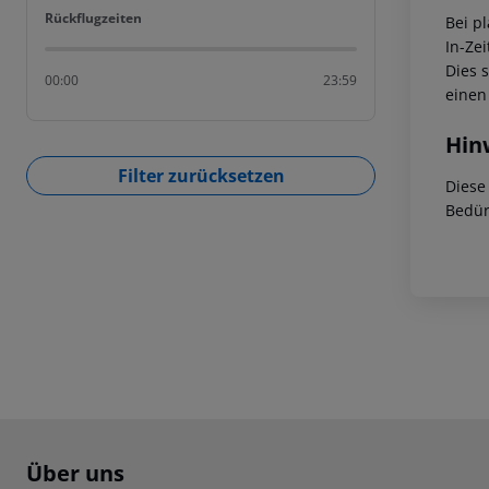
Rückflugzeiten
Rückflugzeiten
Bei p
In-Zei
Dies 
00:00
23:59
einen
Hin
Filter zurücksetzen
Diese
Bedür
Footer
Footer navigation
Über uns