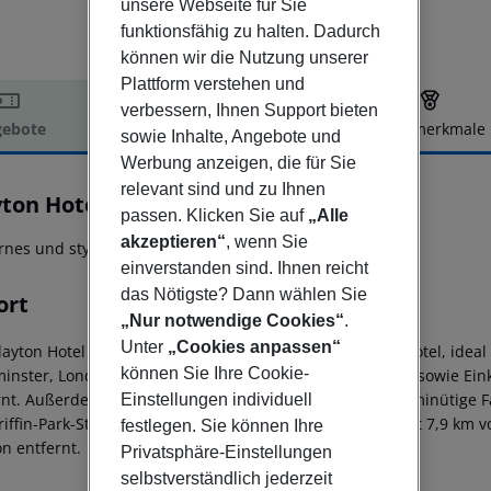
unsere Webseite für Sie
funktionsfähig zu halten. Dadurch
können wir die Nutzung unserer
Plattform verstehen und
verbessern, Ihnen Support bieten
ebote
Hotelbeschreibung
Hotelmerkmale
sowie Inhalte, Angebote und
elbeschreibung
Werbung anzeigen, die für Sie
relevant sind und zu Ihnen
yton Hotel Chiswick
passen. Klicken Sie auf
„Alle
4
akzeptieren“
, wenn Sie
nes und stylisches Hotel!
einverstanden sind. Ihnen reicht
das Nötigste? Dann wählen Sie
ort
„Nur notwendige Cookies“
.
Unter
„Cookies anpassen“
layton Hotel Chiswick ist eine zeitgenössische 4-Sterne Hotel, id
können Sie Ihre Cookie-
inster, Londons' Museum Quarter in South Kensington, sowie Eink
rnt. Außerdem ist das Clayton Hotel Chiswick nur eine 5-minütige
Einstellungen individuell
riffin-Park-Stadion entfernt. Dieses Hotel mit 4 Sternen ist 7,9 
festlegen. Sie können Ihre
on entfernt.
Privatsphäre-Einstellungen
selbstverständlich jederzeit