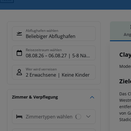
Abflughafen wählen
Ang
Beliebiger Abflughafen
Hot
Reisezeitraum wählen
Cla
08.08.26
–
06.08.27
5-8 Nächte
Moder
Wer wird verreisen
2 Erwachsene
Keine Kinder
Ziel
Das C
Zimmer & Verpflegung
Westm
entfe
von G
Zimmertypen wählen
Stadi