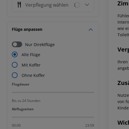
Zim
Verpflegung wählen
Fühle
Inter
wie e
Flüge anpassen
Toile
Nur Direktflüge
Ver
Alle Flüge
Ihren
Mit Koffer
angeb
Ohne Koffer
Zus
Flugdauer
Flugdauer
Nutze
Bis zu 24 Stunden
von f
Kinde
Abflugzeiten
Abflugzeiten
Wic
00:00
23:59