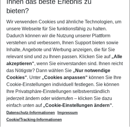
Ihnen das beste Erlebnis zu
11.08.26
–
09.08.27
5-8 Nächte
bieten?
Wer wird verreisen
2 Erwachsene
Keine Kinder
Wir verwenden Cookies und ähnliche Technologien, um
unsere Webseite für Sie funktionsfähig zu halten.
Mehr Filter anzeigen
Dadurch können wir die Nutzung unserer Plattform
verstehen und verbessern, Ihnen Support bieten sowie
Inhalte, Angebote und Werbung anzeigen, die für Sie
relevant sind und zu Ihnen passen. Klicken Sie auf
„Alle
akzeptieren“
, wenn Sie einverstanden sind. Ihnen reicht
das Nötigste? Dann wählen Sie
„Nur notwendige
Footer
Cookies“
. Unter
„Cookies anpassen“
können Sie Ihre
Footer navigation
Cookie-Einstellungen individuell festlegen. Sie können
Über uns
Ihre Privatsphäre-Einstellungen selbstverständlich
AGB
jederzeit ändern oder widerrufen – klicken Sie dazu
Service & Hilfe
Cookie-Einstellungen ändern
einfach unten auf
„Cookie-Einstellungen ändern“
.
Barrierefreies Reisen
Datenschutz-Informationen
Impressum
Cookie-Richtlinie
Folgen Sie uns
Check-in
Cookie/Tracking-Informationen
Datenschutz
FAQ
Impressum