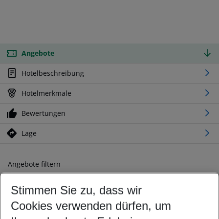
Angebote
Hotelbeschreibung
Hotelmerkmale
Bewertungen
Lage
Angebote filtern
Ändern Sie Ihre Kriterien nach Ihren Wünschen
Stimmen Sie zu, dass wir
Abflughafen wählen
Beliebiger Abflughafen
Cookies verwenden dürfen, um
Reisezeitraum wählen