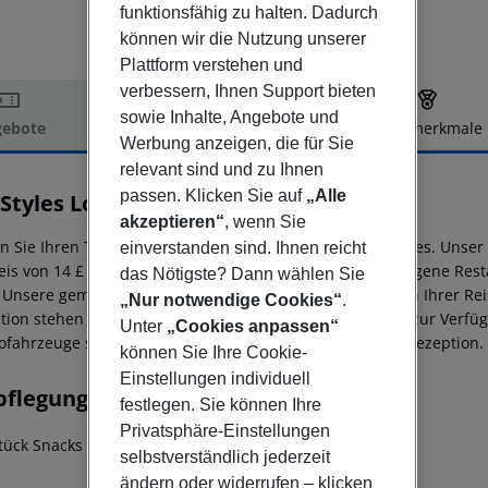
funktionsfähig zu halten. Dadurch
können wir die Nutzung unserer
Plattform verstehen und
verbessern, Ihnen Support bieten
sowie Inhalte, Angebote und
ebote
Hotelbeschreibung
Hotelmerkmale
Werbung anzeigen, die für Sie
elbeschreibung
relevant sind und zu Ihnen
passen. Klicken Sie auf
„Alle
s Styles London Heathrow Airport
3
akzeptieren“
, wenn Sie
en Sie Ihren Tag gut gestärkt, ausgeruht und bereit für alles. Unse
einverstanden sind. Ihnen reicht
eis von 14 £ pro Person und Nacht erhältlich. Das hoteleigene Rest
das Nötigste? Dann wählen Sie
. Unsere gemütliche Bar lädt zum Entspannen und Planen Ihrer Re
„Nur notwendige Cookies“
.
tion stehen Ihnen während Ihres gesamten Aufenthalts zur Verfüg
Unter
„Cookies anpassen“
ofahrzeuge sind jetzt verfügbar, bitte fragen Sie an der Rezeption.
können Sie Ihre Cookie-
Einstellungen individuell
pflegung
festlegen. Sie können Ihre
Privatsphäre-Einstellungen
tück Snacks
selbstverständlich jederzeit
ändern oder widerrufen – klicken