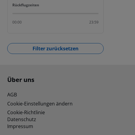
Rückflugzeiten
Rückflugzeiten
00:00
23:59
Filter zurücksetzen
Footer
Footer navigation
Über uns
AGB
Cookie-Einstellungen ändern
Cookie-Richtlinie
Datenschutz
Impressum