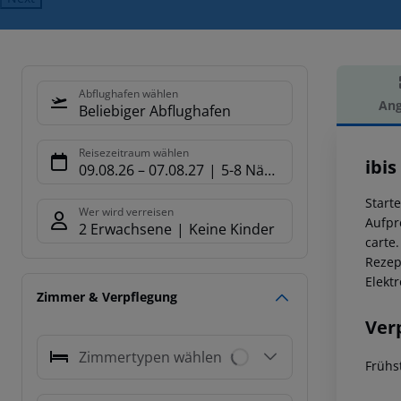
Abflughafen wählen
Ang
Beliebiger Abflughafen
Hot
Reisezeitraum wählen
ibi
09.08.26
–
07.08.27
5-8 Nächte
Start
Wer wird verreisen
Aufpr
2 Erwachsene
Keine Kinder
carte
Rezep
Elektr
Zimmer & Verpflegung
Ver
Zimmertypen wählen
Frühs