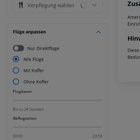
Zus
Verpflegung wählen
Ameri
Einri
Flüge anpassen
Hin
Nur Direktflüge
Diese
Bedür
Alle Flüge
Mit Koffer
Ohne Koffer
Flugdauer
Flugdauer
Bis zu 24 Stunden
Abflugzeiten
Abflugzeiten
00:00
23:59