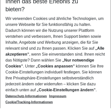
Ihnen das beste Erlebnis zu
11.08.26
–
09.08.27
5-8 Nächte
bieten?
Wer wird verreisen
2 Erwachsene
Keine Kinder
Wir verwenden Cookies und ähnliche Technologien, um
unsere Webseite für Sie funktionsfähig zu halten.
Mehr Filter anzeigen
Dadurch können wir die Nutzung unserer Plattform
verstehen und verbessern, Ihnen Support bieten sowie
Inhalte, Angebote und Werbung anzeigen, die für Sie
relevant sind und zu Ihnen passen. Klicken Sie auf
„Alle
akzeptieren“
, wenn Sie einverstanden sind. Ihnen reicht
das Nötigste? Dann wählen Sie
„Nur notwendige
Footer
Cookies“
. Unter
„Cookies anpassen“
können Sie Ihre
Footer navigation
Cookie-Einstellungen individuell festlegen. Sie können
Über uns
Ihre Privatsphäre-Einstellungen selbstverständlich
AGB
jederzeit ändern oder widerrufen – klicken Sie dazu
Service & Hilfe
Cookie-Einstellungen ändern
einfach unten auf
„Cookie-Einstellungen ändern“
.
Barrierefreies Reisen
Datenschutz-Informationen
Impressum
Cookie-Richtlinie
Folgen Sie uns
Check-in
Cookie/Tracking-Informationen
Datenschutz
FAQ
Impressum