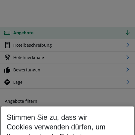
Angebote
Hotelbeschreibung
Hotelmerkmale
Bewertungen
Lage
Angebote filtern
Ändern Sie Ihre Kriterien nach Ihren Wünschen
Stimmen Sie zu, dass wir
Abflughafen wählen
Beliebiger Abflughafen
Cookies verwenden dürfen, um
Reisezeitraum wählen