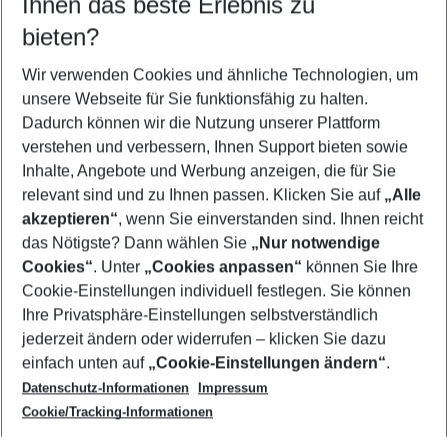
Ihnen das beste Erlebnis zu
11.08.26
–
09.08.27
5-8 Nächte
bieten?
Wer wird verreisen
2 Erwachsene
Keine Kinder
Wir verwenden Cookies und ähnliche Technologien, um
unsere Webseite für Sie funktionsfähig zu halten.
Mehr Filter anzeigen
Dadurch können wir die Nutzung unserer Plattform
verstehen und verbessern, Ihnen Support bieten sowie
Inhalte, Angebote und Werbung anzeigen, die für Sie
relevant sind und zu Ihnen passen. Klicken Sie auf
„Alle
akzeptieren“
, wenn Sie einverstanden sind. Ihnen reicht
das Nötigste? Dann wählen Sie
„Nur notwendige
Footer
Cookies“
. Unter
„Cookies anpassen“
können Sie Ihre
Footer navigation
Cookie-Einstellungen individuell festlegen. Sie können
Über uns
Ihre Privatsphäre-Einstellungen selbstverständlich
AGB
jederzeit ändern oder widerrufen – klicken Sie dazu
Service & Hilfe
Cookie-Einstellungen ändern
einfach unten auf
„Cookie-Einstellungen ändern“
.
Barrierefreies Reisen
Datenschutz-Informationen
Impressum
Cookie-Richtlinie
Folgen Sie uns
Check-in
Cookie/Tracking-Informationen
Datenschutz
FAQ
Impressum