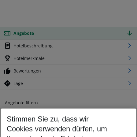
Angebote
Hotelbeschreibung
Hotelmerkmale
Bewertungen
Lage
Angebote filtern
Ändern Sie Ihre Kriterien nach Ihren Wünschen
Stimmen Sie zu, dass wir
Abflughafen wählen
Beliebiger Abflughafen
Cookies verwenden dürfen, um
Reisezeitraum wählen