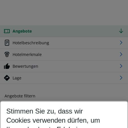
Angebote
Hotelbeschreibung
Hotelmerkmale
Bewertungen
Lage
Angebote filtern
Ändern Sie Ihre Kriterien nach Ihren Wünschen
Stimmen Sie zu, dass wir
Abflughafen wählen
Beliebiger Abflughafen
Cookies verwenden dürfen, um
Reisezeitraum wählen