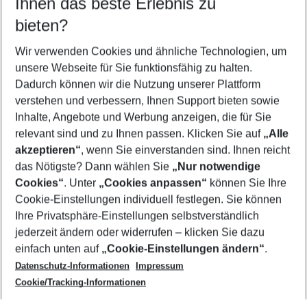
Ihnen das beste Erlebnis zu
08.08.26
–
06.08.27
5-8 Nächte
bieten?
Wer wird verreisen
2 Erwachsene
Keine Kinder
Wir verwenden Cookies und ähnliche Technologien, um
unsere Webseite für Sie funktionsfähig zu halten.
Mehr Filter anzeigen
Dadurch können wir die Nutzung unserer Plattform
verstehen und verbessern, Ihnen Support bieten sowie
Inhalte, Angebote und Werbung anzeigen, die für Sie
relevant sind und zu Ihnen passen. Klicken Sie auf
„Alle
akzeptieren“
, wenn Sie einverstanden sind. Ihnen reicht
das Nötigste? Dann wählen Sie
„Nur notwendige
Footer
Cookies“
. Unter
„Cookies anpassen“
können Sie Ihre
Footer navigation
Cookie-Einstellungen individuell festlegen. Sie können
Über uns
Ihre Privatsphäre-Einstellungen selbstverständlich
AGB
jederzeit ändern oder widerrufen – klicken Sie dazu
Service & Hilfe
Cookie-Einstellungen ändern
einfach unten auf
„Cookie-Einstellungen ändern“
.
Barrierefreies Reisen
Datenschutz-Informationen
Impressum
Cookie-Richtlinie
Folgen Sie uns
Check-in
Cookie/Tracking-Informationen
Datenschutz
FAQ
Impressum