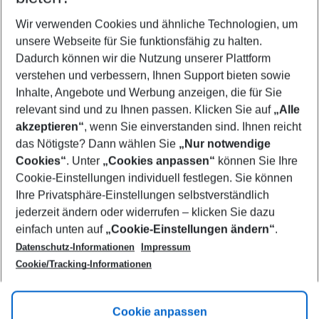
Wer wird verreisen
2 Erwachsene
Keine Kinder
Wir verwenden Cookies und ähnliche Technologien, um
unsere Webseite für Sie funktionsfähig zu halten.
Mehr Filter anzeigen
Dadurch können wir die Nutzung unserer Plattform
verstehen und verbessern, Ihnen Support bieten sowie
Inhalte, Angebote und Werbung anzeigen, die für Sie
relevant sind und zu Ihnen passen. Klicken Sie auf
„Alle
akzeptieren“
, wenn Sie einverstanden sind. Ihnen reicht
das Nötigste? Dann wählen Sie
„Nur notwendige
Footer
Cookies“
. Unter
„Cookies anpassen“
können Sie Ihre
Footer navigation
Cookie-Einstellungen individuell festlegen. Sie können
Über uns
Ihre Privatsphäre-Einstellungen selbstverständlich
AGB
jederzeit ändern oder widerrufen – klicken Sie dazu
Service & Hilfe
Cookie-Einstellungen ändern
einfach unten auf
„Cookie-Einstellungen ändern“
.
Barrierefreies Reisen
Datenschutz-Informationen
Impressum
Cookie-Richtlinie
Folgen Sie uns
Check-in
Cookie/Tracking-Informationen
Datenschutz
FAQ
Impressum
Flugbeschränkungen
Hilfe & Kontakt
Cookie anpassen