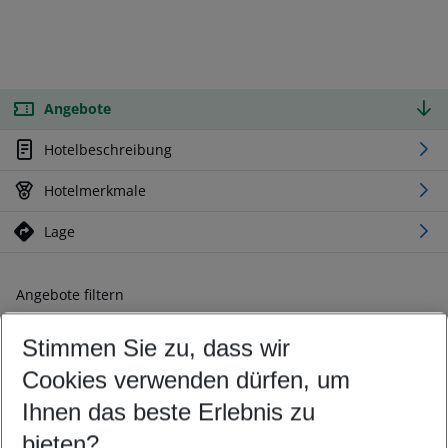
Angebote
Hotelbeschreibung
Hotelmerkmale
Lage
Angebote filtern
Ändern Sie Ihre Kriterien nach Ihren Wünschen
Stimmen Sie zu, dass wir
Abflughafen wählen
Beliebiger Abflughafen
Cookies verwenden dürfen, um
Reisezeitraum wählen
Ihnen das beste Erlebnis zu
09.08.26
–
07.08.27
5-8 Nächte
bieten?