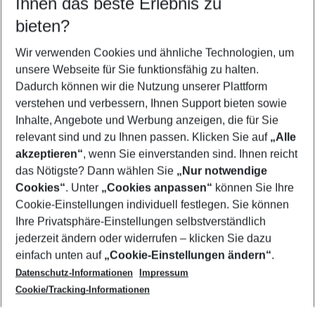
Ihnen das beste Erlebnis zu
09.08.26
–
07.08.27
5-8 Nächte
bieten?
Wer wird verreisen
2 Erwachsene
Keine Kinder
Wir verwenden Cookies und ähnliche Technologien, um
unsere Webseite für Sie funktionsfähig zu halten.
Mehr Filter anzeigen
Dadurch können wir die Nutzung unserer Plattform
verstehen und verbessern, Ihnen Support bieten sowie
Inhalte, Angebote und Werbung anzeigen, die für Sie
relevant sind und zu Ihnen passen. Klicken Sie auf
„Alle
akzeptieren“
, wenn Sie einverstanden sind. Ihnen reicht
das Nötigste? Dann wählen Sie
„Nur notwendige
Footer
Cookies“
. Unter
„Cookies anpassen“
können Sie Ihre
Footer navigation
Cookie-Einstellungen individuell festlegen. Sie können
Über uns
Ihre Privatsphäre-Einstellungen selbstverständlich
AGB
jederzeit ändern oder widerrufen – klicken Sie dazu
Service & Hilfe
Cookie-Einstellungen ändern
einfach unten auf
„Cookie-Einstellungen ändern“
.
Barrierefreies Reisen
Datenschutz-Informationen
Impressum
Cookie-Richtlinie
Folgen Sie uns
Check-in
Cookie/Tracking-Informationen
Datenschutz
FAQ
Impressum