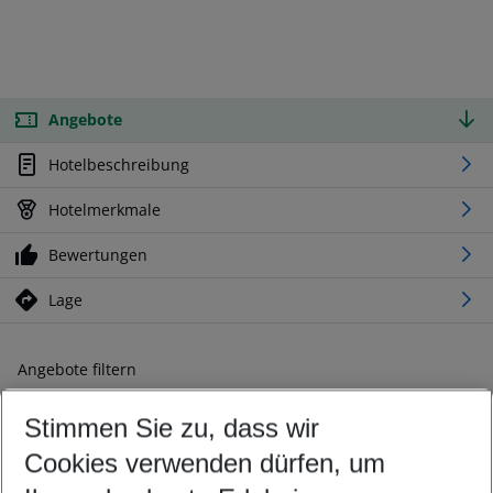
Angebote
Hotelbeschreibung
Hotelmerkmale
Bewertungen
Lage
Angebote filtern
Ändern Sie Ihre Kriterien nach Ihren Wünschen
Stimmen Sie zu, dass wir
Abflughafen wählen
Beliebiger Abflughafen
Cookies verwenden dürfen, um
Reisezeitraum wählen