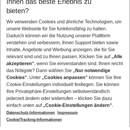
Ihnen das beste Erlebnis zu
10.08.26
–
08.08.27
5-8 Nächte
bieten?
Wer wird verreisen
2 Erwachsene
Keine Kinder
Wir verwenden Cookies und ähnliche Technologien, um
unsere Webseite für Sie funktionsfähig zu halten.
Mehr Filter anzeigen
Dadurch können wir die Nutzung unserer Plattform
verstehen und verbessern, Ihnen Support bieten sowie
Inhalte, Angebote und Werbung anzeigen, die für Sie
relevant sind und zu Ihnen passen. Klicken Sie auf
„Alle
akzeptieren“
, wenn Sie einverstanden sind. Ihnen reicht
das Nötigste? Dann wählen Sie
„Nur notwendige
Footer
Cookies“
. Unter
„Cookies anpassen“
können Sie Ihre
Footer navigation
Cookie-Einstellungen individuell festlegen. Sie können
Über uns
Ihre Privatsphäre-Einstellungen selbstverständlich
AGB
jederzeit ändern oder widerrufen – klicken Sie dazu
Service & Hilfe
Cookie-Einstellungen ändern
einfach unten auf
„Cookie-Einstellungen ändern“
.
Barrierefreies Reisen
Datenschutz-Informationen
Impressum
Cookie-Richtlinie
Folgen Sie uns
Check-in
Cookie/Tracking-Informationen
Datenschutz
FAQ
Impressum