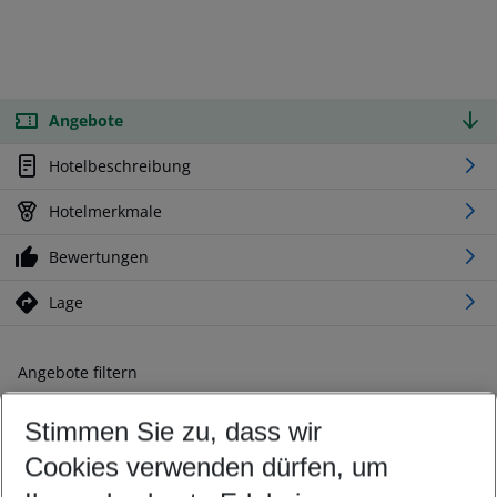
Angebote
Hotelbeschreibung
Hotelmerkmale
Bewertungen
Lage
Angebote filtern
Ändern Sie Ihre Kriterien nach Ihren Wünschen
Stimmen Sie zu, dass wir
Abflughafen wählen
Beliebiger Abflughafen
Cookies verwenden dürfen, um
Reisezeitraum wählen