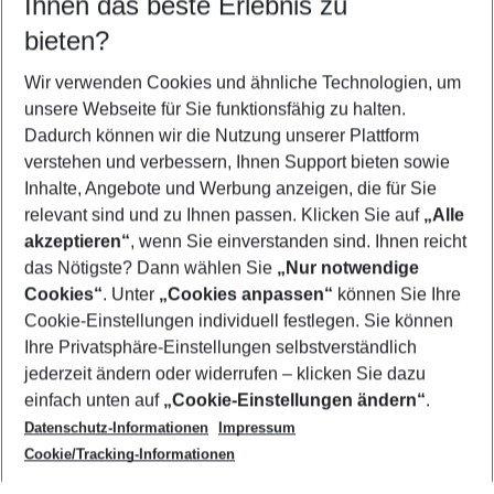
Ihnen das beste Erlebnis zu
08.08.26
–
06.08.27
5-8 Nächte
bieten?
Wer wird verreisen
2 Erwachsene
Keine Kinder
Wir verwenden Cookies und ähnliche Technologien, um
unsere Webseite für Sie funktionsfähig zu halten.
Mehr Filter anzeigen
Dadurch können wir die Nutzung unserer Plattform
verstehen und verbessern, Ihnen Support bieten sowie
Inhalte, Angebote und Werbung anzeigen, die für Sie
relevant sind und zu Ihnen passen. Klicken Sie auf
„Alle
akzeptieren“
, wenn Sie einverstanden sind. Ihnen reicht
das Nötigste? Dann wählen Sie
„Nur notwendige
Footer
Cookies“
. Unter
„Cookies anpassen“
können Sie Ihre
Footer navigation
Cookie-Einstellungen individuell festlegen. Sie können
Über uns
Ihre Privatsphäre-Einstellungen selbstverständlich
AGB
jederzeit ändern oder widerrufen – klicken Sie dazu
Service & Hilfe
Cookie-Einstellungen ändern
einfach unten auf
„Cookie-Einstellungen ändern“
.
Barrierefreies Reisen
Datenschutz-Informationen
Impressum
Cookie-Richtlinie
Folgen Sie uns
Check-in
Cookie/Tracking-Informationen
Datenschutz
FAQ
Impressum