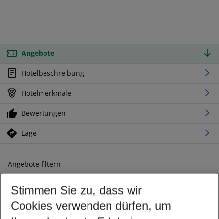
Angebote
Hotelbeschreibung
Hotelmerkmale
Bewertungen
Lage
Angebote filtern
Ändern Sie Ihre Kriterien nach Ihren Wünschen
Stimmen Sie zu, dass wir
Abflughafen wählen
Beliebiger Abflughafen
Cookies verwenden dürfen, um
Reisezeitraum wählen