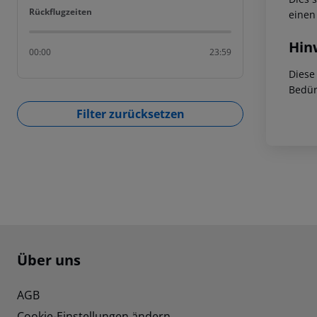
Rückflugzeiten
Rückflugzeiten
einen
Hin
00:00
23:59
Diese
Bedür
Filter zurücksetzen
Footer
Footer navigation
Über uns
AGB
Cookie-Einstellungen ändern