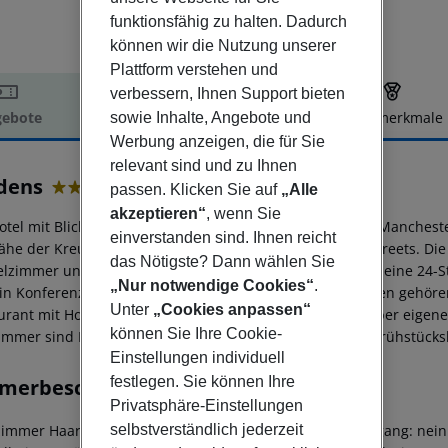
funktionsfähig zu halten. Dadurch
können wir die Nutzung unserer
Plattform verstehen und
verbessern, Ihnen Support bieten
ebote
Hotelbeschreibung
Hotelmerkmale
sowie Inhalte, Angebote und
Werbung anzeigen, die für Sie
elbeschreibung
relevant sind und zu Ihnen
dens
passen. Klicken Sie auf
„Alle
3
akzeptieren“
, wenn Sie
otel mit Blick auf die Piccadilly Gardens im Zentrum von Mancheste
einverstanden sind. Ihnen reicht
ähe der Kreuzung von Piccadilly, Portland und Newton Streets. Di
das Nötigste? Dann wählen Sie
lzimmer und vier Suiten. Zu den Einrichtungen gehören eine 24-S
„Nur notwendige Cookies“
.
in Konferenzraum. Zu den gastronomischen Einrichtungen gehören e
Unter
„Cookies anpassen“
urant mit Hochstühlen. Die stilvollen Zimmer verfügen über eige
können Sie Ihre Cookie-
Zimmer sind Nichtraucherzimmer. Die Gäste können ein Frühstücks
Einstellungen individuell
festlegen. Sie können Ihre
merbeschreibung
Privatsphäre-Einstellungen
immer Haartrockner Direktwahltelefon Radio Internetzugang: nein
selbstverständlich jederzeit