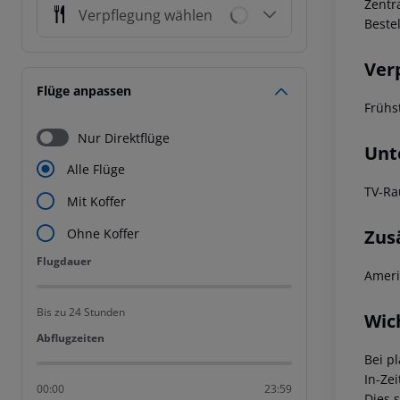
Zentr
Verpflegung wählen
Beste
Ver
Flüge anpassen
Frühs
Nur Direktflüge
Unt
Alle Flüge
TV-R
Mit Koffer
Zus
Ohne Koffer
Flugdauer
Flugdauer
Ameri
Bis zu 24 Stunden
Wic
Abflugzeiten
Abflugzeiten
Bei p
In-Zei
00:00
23:59
Dies 