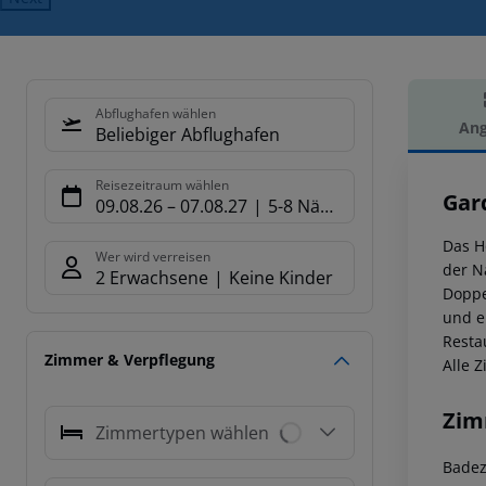
Abflughafen wählen
Ang
Beliebiger Abflughafen
Hot
Reisezeitraum wählen
Gar
09.08.26
–
07.08.27
5-8 Nächte
Das H
Wer wird verreisen
der N
2 Erwachsene
Keine Kinder
Doppe
und e
Resta
Zimmer & Verpflegung
Alle 
Zim
Zimmertypen wählen
Badez