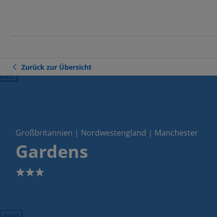
Zurück zur Übersicht
ious
Großbritannien | Nordwestengland | Manchester
Gardens
3
Next