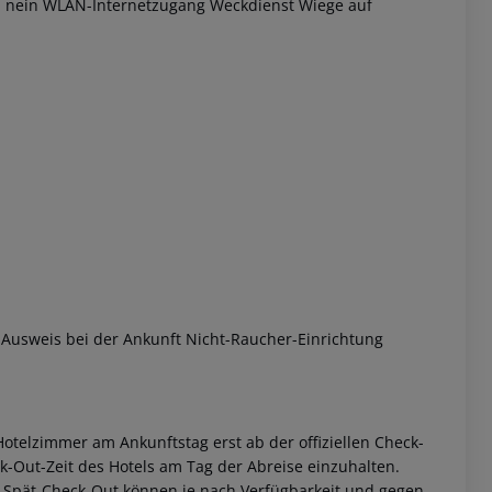
r: nein WLAN-Internetzugang Weckdienst Wiege auf
 akzeptieren
 Ausweis bei der Ankunft Nicht-Raucher-Einrichtung
otelzimmer am Ankunftstag erst ab der offiziellen Check-
eck-Out-Zeit des Hotels am Tag der Abreise einzuhalten.
w. Spät-Check-Out können je nach Verfügbarkeit und gegen