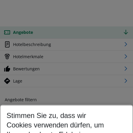
Angebote
Hotelbeschreibung
Hotelmerkmale
Bewertungen
Lage
Angebote filtern
Ändern Sie Ihre Kriterien nach Ihren Wünschen
Stimmen Sie zu, dass wir
Abflughafen wählen
Beliebiger Abflughafen
Cookies verwenden dürfen, um
Reisezeitraum wählen