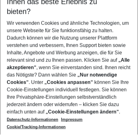
Ihnen das beste Erlebnis zu
09.08.26
–
07.08.27
5-8 Nächte
bieten?
Wer wird verreisen
2 Erwachsene
Keine Kinder
Wir verwenden Cookies und ähnliche Technologien, um
unsere Webseite für Sie funktionsfähig zu halten.
Mehr Filter anzeigen
Dadurch können wir die Nutzung unserer Plattform
verstehen und verbessern, Ihnen Support bieten sowie
Inhalte, Angebote und Werbung anzeigen, die für Sie
relevant sind und zu Ihnen passen. Klicken Sie auf
„Alle
akzeptieren“
, wenn Sie einverstanden sind. Ihnen reicht
das Nötigste? Dann wählen Sie
„Nur notwendige
Footer
Cookies“
. Unter
„Cookies anpassen“
können Sie Ihre
Footer navigation
Cookie-Einstellungen individuell festlegen. Sie können
Über uns
Ihre Privatsphäre-Einstellungen selbstverständlich
AGB
jederzeit ändern oder widerrufen – klicken Sie dazu
Service & Hilfe
Cookie-Einstellungen ändern
einfach unten auf
„Cookie-Einstellungen ändern“
.
Barrierefreies Reisen
Datenschutz-Informationen
Impressum
Cookie-Richtlinie
Folgen Sie uns
Check-in
Cookie/Tracking-Informationen
Datenschutz
FAQ
Impressum