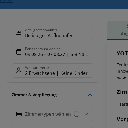
Abflughafen wählen
Ang
Beliebiger Abflughafen
Hot
Reisezeitraum wählen
YOT
09.08.26
–
07.08.27
5-8 Nächte
Zentr
Wer wird verreisen
innov
2 Erwachsene
Keine Kinder
außer
Zim
Zimmer & Verpflegung
Haart
Zimmertypen wählen
Ver