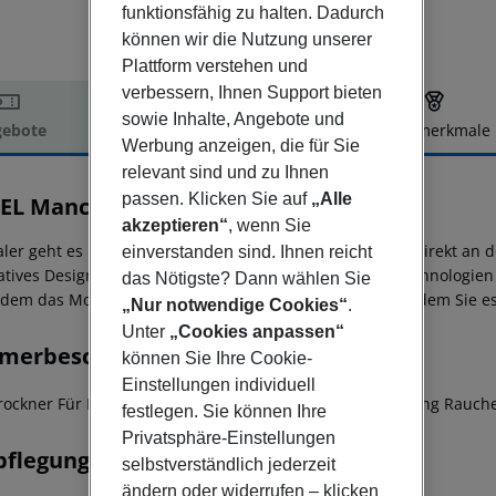
funktionsfähig zu halten. Dadurch
können wir die Nutzung unserer
Plattform verstehen und
verbessern, Ihnen Support bieten
sowie Inhalte, Angebote und
ebote
Hotelbeschreibung
Hotelmerkmale
Werbung anzeigen, die für Sie
elbeschreibung
relevant sind und zu Ihnen
passen. Klicken Sie auf
„Alle
EL Manchester Deansgate
4
akzeptieren“
, wenn Sie
aler geht es kaum als im YOTEL Manchester Deansgate. Direkt an d
einverstanden sind. Ihnen reicht
atives Design, Umweltbewusstsein und zeitsparende Technologien
das Nötigste? Dann wählen Sie
dem das Motley, ein angesagtes Restaurant und Bar, in dem Sie e
„Nur notwendige Cookies“
.
Unter
„Cookies anpassen“
merbeschreibung
können Sie Ihre Cookie-
Einstellungen individuell
rockner Für Rollstühle geeignet: nein WLAN-Internetzugang Rauch
festlegen. Sie können Ihre
Privatsphäre-Einstellungen
pflegung
selbstverständlich jederzeit
ändern oder widerrufen – klicken