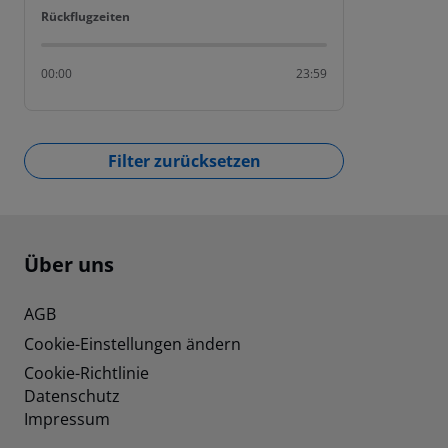
Rückflugzeiten
Rückflugzeiten
00:00
23:59
Filter zurücksetzen
Footer
Footer navigation
Über uns
AGB
Cookie-Einstellungen ändern
Cookie-Richtlinie
Datenschutz
Impressum