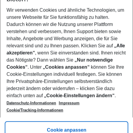
Wer wird verreisen
2 Erwachsene
Keine Kinder
Wir verwenden Cookies und ähnliche Technologien, um
unsere Webseite für Sie funktionsfähig zu halten.
Mehr Filter anzeigen
Dadurch können wir die Nutzung unserer Plattform
verstehen und verbessern, Ihnen Support bieten sowie
Inhalte, Angebote und Werbung anzeigen, die für Sie
relevant sind und zu Ihnen passen. Klicken Sie auf
„Alle
akzeptieren“
, wenn Sie einverstanden sind. Ihnen reicht
das Nötigste? Dann wählen Sie
„Nur notwendige
Footer
Cookies“
. Unter
„Cookies anpassen“
können Sie Ihre
Footer navigation
Cookie-Einstellungen individuell festlegen. Sie können
Über uns
Ihre Privatsphäre-Einstellungen selbstverständlich
AGB
jederzeit ändern oder widerrufen – klicken Sie dazu
Service & Hilfe
Cookie-Einstellungen ändern
einfach unten auf
„Cookie-Einstellungen ändern“
.
Barrierefreies Reisen
Datenschutz-Informationen
Impressum
Cookie-Richtlinie
Folgen Sie uns
Check-in
Cookie/Tracking-Informationen
Datenschutz
FAQ
Impressum
Flugbeschränkungen
Hilfe & Kontakt
Cookie anpassen