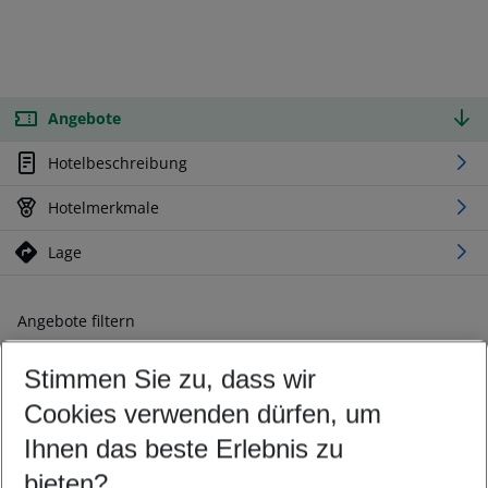
Angebote
Hotelbeschreibung
Hotelmerkmale
Lage
Angebote filtern
Ändern Sie Ihre Kriterien nach Ihren Wünschen
Stimmen Sie zu, dass wir
Abflughafen wählen
Beliebiger Abflughafen
Cookies verwenden dürfen, um
Reisezeitraum wählen
Ihnen das beste Erlebnis zu
08.08.26
–
06.08.27
5-8 Nächte
bieten?