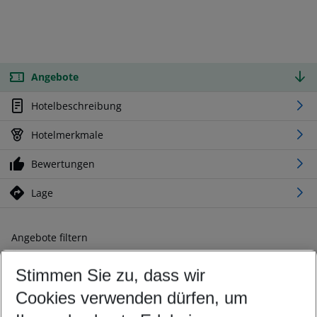
Angebote
Hotelbeschreibung
Hotelmerkmale
Bewertungen
Lage
Angebote filtern
Ändern Sie Ihre Kriterien nach Ihren Wünschen
Stimmen Sie zu, dass wir
Abflughafen wählen
Beliebiger Abflughafen
Cookies verwenden dürfen, um
Reisezeitraum wählen