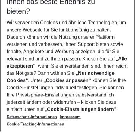
Ihnen das beste Erlebnis zu
10.08.26
–
08.08.27
5-8 Nächte
bieten?
Wer wird verreisen
2 Erwachsene
Keine Kinder
Wir verwenden Cookies und ähnliche Technologien, um
unsere Webseite für Sie funktionsfähig zu halten.
Mehr Filter anzeigen
Dadurch können wir die Nutzung unserer Plattform
verstehen und verbessern, Ihnen Support bieten sowie
Inhalte, Angebote und Werbung anzeigen, die für Sie
relevant sind und zu Ihnen passen. Klicken Sie auf
„Alle
akzeptieren“
, wenn Sie einverstanden sind. Ihnen reicht
das Nötigste? Dann wählen Sie
„Nur notwendige
Footer
Cookies“
. Unter
„Cookies anpassen“
können Sie Ihre
Footer navigation
Cookie-Einstellungen individuell festlegen. Sie können
Über uns
Ihre Privatsphäre-Einstellungen selbstverständlich
AGB
jederzeit ändern oder widerrufen – klicken Sie dazu
Service & Hilfe
Cookie-Einstellungen ändern
einfach unten auf
„Cookie-Einstellungen ändern“
.
Barrierefreies Reisen
Datenschutz-Informationen
Impressum
Cookie-Richtlinie
Folgen Sie uns
Check-in
Cookie/Tracking-Informationen
Datenschutz
FAQ
Impressum