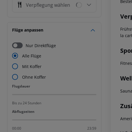
Beste
Verpflegung wählen
Ver
Frühs
Flüge anpassen
la ca
Nur Direktflüge
Spo
Alle Flüge
Fitne
Mit Koffer
Wel
Ohne Koffer
Flugdauer
Flugdauer
Saun
Bis zu 24 Stunden
Zus
Abflugzeiten
Abflugzeiten
Ameri
00:00
23:59