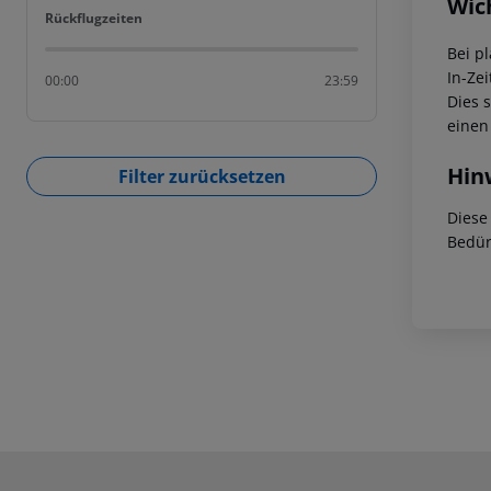
Wic
Rückflugzeiten
Rückflugzeiten
Bei p
In-Zei
00:00
23:59
Dies 
einen
Hin
Filter zurücksetzen
Diese
Bedür
Footer