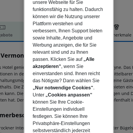
unsere Webseite für Sie
funktionsfähig zu halten. Dadurch
können wir die Nutzung unserer
Plattform verstehen und
verbessern, Ihnen Support bieten
ebote
Hotelbeschreibung
Hotelmerkmale
sowie Inhalte, Angebote und
elbeschreibung
Werbung anzeigen, die für Sie
relevant sind und zu Ihnen
 Vermont Newcastle
passen. Klicken Sie auf
„Alle
4
akzeptieren“
, wenn Sie
s Hotel genießt eine großartige Lage in Newcastle-Upon-Tyne. Das H
einverstanden sind. Ihnen reicht
ktionen in der Umgebung. Die Gäste befinden sich in unmittelbarer
haltungsmöglichkeiten. Dieses beliebte Hotel empfängt seine Gä
das Nötigste? Dann wählen Sie
thalts. Die Zimmer sind geschmackvoll eingerichtet und bieten e
„Nur notwendige Cookies“
.
en kann. Die Gäste sind eingeladen, die vielen Einrichtungen und 
Unter
„Cookies anpassen“
eten hat. Den Gästen wird ein komfortabler, bequemer Aufenthalt 
können Sie Ihre Cookie-
Einstellungen individuell
merbeschreibung
festlegen. Sie können Ihre
Privatsphäre-Einstellungen
rockner Internetzugang: nein Minibar Tee-/Kaffeezubereiter Büge
selbstverständlich jederzeit