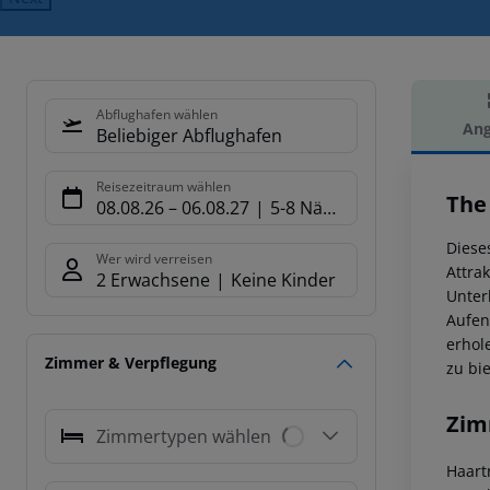
Abflughafen wählen
Ang
Beliebiger Abflughafen
Hot
Reisezeitraum wählen
The
08.08.26
–
06.08.27
5-8 Nächte
Diese
Wer wird verreisen
Attra
2 Erwachsene
Keine Kinder
Unter
Aufen
erhol
Zimmer & Verpflegung
zu bi
Zim
Zimmertypen wählen
Haart