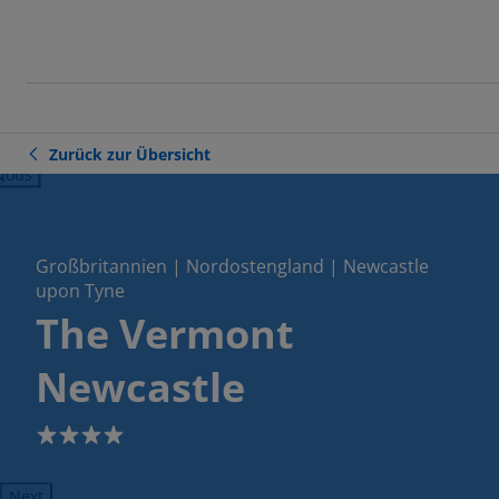
Zurück zur Übersicht
ious
Großbritannien | Nordostengland | Newcastle
upon Tyne
The Vermont
Newcastle
4
Next