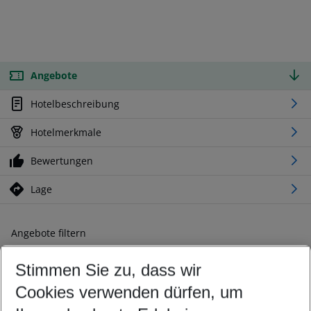
Angebote
Hotelbeschreibung
Hotelmerkmale
Bewertungen
Lage
Angebote filtern
Ändern Sie Ihre Kriterien nach Ihren Wünschen
Stimmen Sie zu, dass wir
Abflughafen wählen
Beliebiger Abflughafen
Cookies verwenden dürfen, um
Reisezeitraum wählen