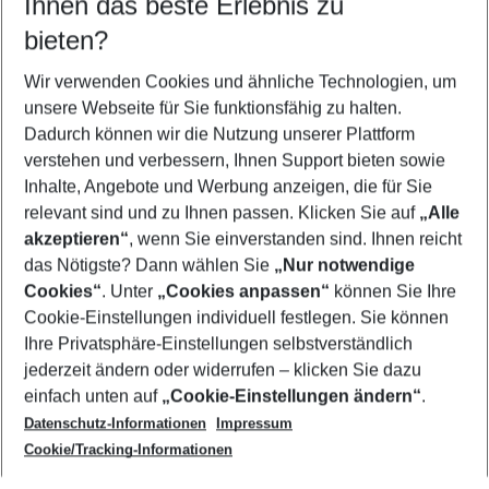
Ihnen das beste Erlebnis zu
12.08.26
–
10.08.27
5-8 Nächte
bieten?
Wer wird verreisen
2 Erwachsene
Keine Kinder
Wir verwenden Cookies und ähnliche Technologien, um
unsere Webseite für Sie funktionsfähig zu halten.
Mehr Filter anzeigen
Dadurch können wir die Nutzung unserer Plattform
verstehen und verbessern, Ihnen Support bieten sowie
Inhalte, Angebote und Werbung anzeigen, die für Sie
relevant sind und zu Ihnen passen. Klicken Sie auf
„Alle
akzeptieren“
, wenn Sie einverstanden sind. Ihnen reicht
das Nötigste? Dann wählen Sie
„Nur notwendige
Footer
Cookies“
. Unter
„Cookies anpassen“
können Sie Ihre
Footer navigation
Cookie-Einstellungen individuell festlegen. Sie können
Über uns
Ihre Privatsphäre-Einstellungen selbstverständlich
AGB
jederzeit ändern oder widerrufen – klicken Sie dazu
Service & Hilfe
Cookie-Einstellungen ändern
einfach unten auf
„Cookie-Einstellungen ändern“
.
Barrierefreies Reisen
Datenschutz-Informationen
Impressum
Cookie-Richtlinie
Folgen Sie uns
Check-in
Cookie/Tracking-Informationen
Datenschutz
FAQ
Impressum