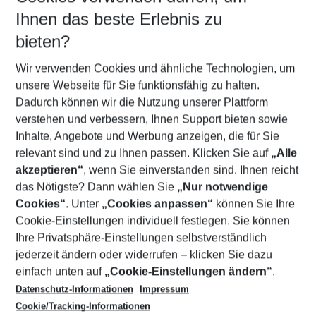
Reisezeitraum wählen
Ihnen das beste Erlebnis zu
08.08.26
–
06.08.27
5-8 Nächte
bieten?
Wer wird verreisen
2 Erwachsene
Keine Kinder
Wir verwenden Cookies und ähnliche Technologien, um
unsere Webseite für Sie funktionsfähig zu halten.
Mehr Filter anzeigen
Dadurch können wir die Nutzung unserer Plattform
verstehen und verbessern, Ihnen Support bieten sowie
Inhalte, Angebote und Werbung anzeigen, die für Sie
relevant sind und zu Ihnen passen. Klicken Sie auf
„Alle
akzeptieren“
, wenn Sie einverstanden sind. Ihnen reicht
das Nötigste? Dann wählen Sie
„Nur notwendige
Footer
Cookies“
. Unter
„Cookies anpassen“
können Sie Ihre
Footer navigation
Cookie-Einstellungen individuell festlegen. Sie können
Über uns
Ihre Privatsphäre-Einstellungen selbstverständlich
AGB
jederzeit ändern oder widerrufen – klicken Sie dazu
Service & Hilfe
Cookie-Einstellungen ändern
einfach unten auf
„Cookie-Einstellungen ändern“
.
Barrierefreies Reisen
Datenschutz-Informationen
Impressum
Cookie-Richtlinie
Folgen Sie uns
Check-in
Cookie/Tracking-Informationen
Datenschutz