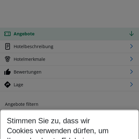
Angebote
Hotelbeschreibung
Hotelmerkmale
Bewertungen
Lage
Angebote filtern
Ändern Sie Ihre Kriterien nach Ihren Wünschen
Stimmen Sie zu, dass wir
Abflughafen wählen
Beliebiger Abflughafen
Cookies verwenden dürfen, um
Reisezeitraum wählen