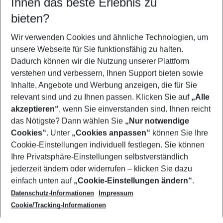
Ihnen das beste Erlebnis zu
11.08.26
–
09.08.27
5-8 Nächte
bieten?
Wer wird verreisen
2 Erwachsene
Keine Kinder
Wir verwenden Cookies und ähnliche Technologien, um
unsere Webseite für Sie funktionsfähig zu halten.
Mehr Filter anzeigen
Dadurch können wir die Nutzung unserer Plattform
verstehen und verbessern, Ihnen Support bieten sowie
Inhalte, Angebote und Werbung anzeigen, die für Sie
relevant sind und zu Ihnen passen. Klicken Sie auf
„Alle
akzeptieren“
, wenn Sie einverstanden sind. Ihnen reicht
das Nötigste? Dann wählen Sie
„Nur notwendige
Footer
Cookies“
. Unter
„Cookies anpassen“
können Sie Ihre
Footer navigation
Cookie-Einstellungen individuell festlegen. Sie können
Über uns
Ihre Privatsphäre-Einstellungen selbstverständlich
AGB
jederzeit ändern oder widerrufen – klicken Sie dazu
Service & Hilfe
Cookie-Einstellungen ändern
einfach unten auf
„Cookie-Einstellungen ändern“
.
Barrierefreies Reisen
Datenschutz-Informationen
Impressum
Cookie-Richtlinie
Folgen Sie uns
Check-in
Cookie/Tracking-Informationen
Datenschutz
FAQ
Impressum