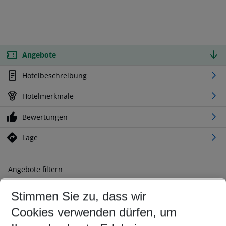
Angebote
Hotelbeschreibung
Hotelmerkmale
Bewertungen
Lage
Angebote filtern
Ändern Sie Ihre Kriterien nach Ihren Wünschen
Stimmen Sie zu, dass wir
Abflughafen wählen
Beliebiger Abflughafen
Cookies verwenden dürfen, um
Reisezeitraum wählen