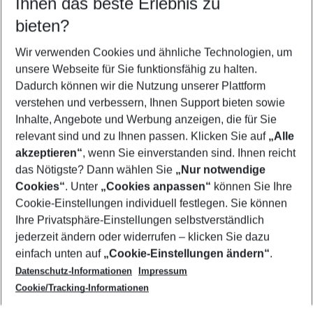
Ihnen das beste Erlebnis zu
11.08.26
–
09.08.27
5-8 Nächte
bieten?
Wer wird verreisen
2 Erwachsene
Keine Kinder
Wir verwenden Cookies und ähnliche Technologien, um
unsere Webseite für Sie funktionsfähig zu halten.
Mehr Filter anzeigen
Dadurch können wir die Nutzung unserer Plattform
verstehen und verbessern, Ihnen Support bieten sowie
Inhalte, Angebote und Werbung anzeigen, die für Sie
relevant sind und zu Ihnen passen. Klicken Sie auf
„Alle
akzeptieren“
, wenn Sie einverstanden sind. Ihnen reicht
das Nötigste? Dann wählen Sie
„Nur notwendige
Footer
Cookies“
. Unter
„Cookies anpassen“
können Sie Ihre
Footer navigation
Cookie-Einstellungen individuell festlegen. Sie können
Über uns
Ihre Privatsphäre-Einstellungen selbstverständlich
AGB
jederzeit ändern oder widerrufen – klicken Sie dazu
Service & Hilfe
Cookie-Einstellungen ändern
einfach unten auf
„Cookie-Einstellungen ändern“
.
Barrierefreies Reisen
Datenschutz-Informationen
Impressum
Cookie-Richtlinie
Folgen Sie uns
Check-in
Cookie/Tracking-Informationen
Datenschutz
FAQ
Impressum