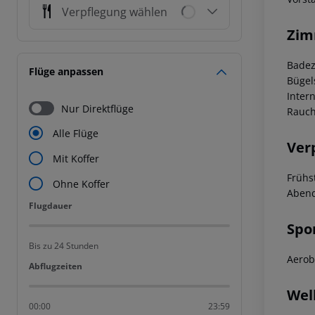
Verpflegung wählen
Zim
Badez
Flüge anpassen
Bügel
Inter
Nur Direktflüge
Rauch
Alle Flüge
Ver
Mit Koffer
Frühs
Ohne Koffer
Abend
Flugdauer
Flugdauer
Spo
Bis zu 24 Stunden
Aerob
Abflugzeiten
Abflugzeiten
Wel
00:00
23:59