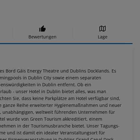
Bewertungen
Lage
 des Bord Gáis Energy Theatre und Dublins Docklands. Es
mmingpools in Dublin City sowie einem separaten
nswürdigkeiten in Dublin entfernt. Ob ein
laub - unser Hotel in Dublin bietet alles, was man
chten Sie, dass keine Parkplätze am Hotel verfügbar sind,
ine ganze Reihe erweiterter Hygienemaßnahmen und neuer
en, unabhängigen, weltweit führenden Unternehmen für
otel wurde von Green Tourism akkreditiert, einem
rnehmen in der Tourismusbranche bietet. Unser Tagungs-
me und ist damit ein idealer Veranstaltungsort für
ner Firmenveranstaltung in Dublins Grand Canal Dock.