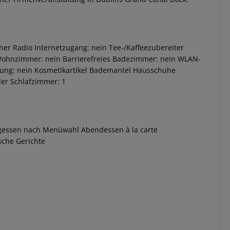
r Radio Internetzugang: nein Tee-/Kaffeezubereiter
 Wohnzimmer: nein Barrierefreies Badezimmer: nein WLAN-
llung: nein Kosmetikartikel Bademantel Hausschuhe
er Schlafzimmer: 1
 akzeptieren
tagessen nach Menüwahl Abendessen à la carte
sche Gerichte