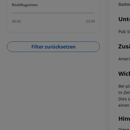
Badew
Rückflugzeiten
Rückflugzeiten
Unt
00:00
23:59
Pub S
Zus
Filter zurücksetzen
Ameri
Wic
Bei p
In-Zei
Dies 
einen
Hin
Diese