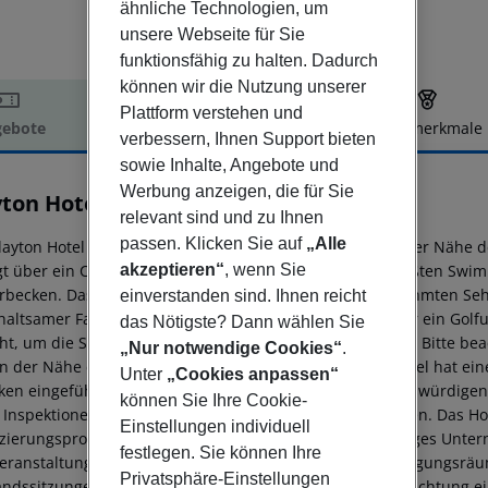
ähnliche Technologien, um
unsere Webseite für Sie
funktionsfähig zu halten. Dadurch
können wir die Nutzung unserer
Plattform verstehen und
ebote
Hotelbeschreibung
Hotelmerkmale
verbessern, Ihnen Support bieten
elbeschreibung
sowie Inhalte, Angebote und
Werbung anzeigen, die für Sie
yton Hotel Cardiff Lane
relevant sind und zu Ihnen
4
passen. Klicken Sie auf
„Alle
layton Hotel Cardiff Lane liegt im Herzen von Dublin, in der Nähe
gt über ein Club Vitae Freizeitzentrum mit einem der größten Swi
akzeptieren“
, wenn Sie
rbecken. Das Hotel ist nur wenige Gehminuten von berühmten Sehe
einverstanden sind. Ihnen reicht
haltsamer Familienurlaub, eine romantische Auszeit oder ein Golfur
das Nötigste? Dann wählen Sie
ht, um die Stadt direkt vor unserer Haustür zu erkunden. Bitte bea
„Nur notwendige Cookies“
.
in der Nähe ermäßigte Tarife angeboten werden. Das Hotel hat e
Unter
„Cookies anpassen“
iken eingeführt, die von Bureau Veritas, einem vertrauenswürdig
können Sie Ihre Cookie-
, Inspektionen und Zertifizierungen, streng geprüft wurden. Das H
Einstellungen individuell
fizierungsprogramm, das einen Rahmen für ein nachhaltiges Unte
festlegen. Sie können Ihre
eranstaltungszentrum bietet 6 vielseitige und stilvolle Tagungsräu
Privatsphäre-Einstellungen
andssitzungen, Brainstorming, Schulungen oder die Ausrichtung ei