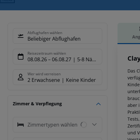
Abflughafen wählen
Ang
Beliebiger Abflughafen
Hot
Reisezeitraum wählen
Cla
08.08.26
–
06.08.27
5-8 Nächte
Das C
Wer wird verreisen
verfü
2 Erwachsene
Keine Kinder
Kinde
unter
brauc
Zimmer & Verpflegung
aber 
Prakt
Tests
Zimmertypen wählen
Zerti
und V
Vorst