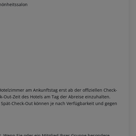
önheitssalon
otelzimmer am Ankunftstag erst ab der offiziellen Check-
eck-Out-Zeit des Hotels am Tag der Abreise einzuhalten.
w. Spät-Check-Out können je nach Verfügbarkeit und gegen
et. Wenn Sie oder ein Mitglied Ihrer Gruppe besondere