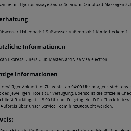
anne mit Hydromassage Sauna Solarium Dampfbad Massagen Sch
erhaltung
üßwasser-Hallenbad: 1 Süßwasser-Außenpool: 1 Kinderbecken: 1
ätzliche Informationen
can Express Diners Club MasterCard Visa Visa electron
htige Informationen
lanmäßiger Ankunft im Zielgebiet ab 04:00 Uhr morgens steht das H
t des jeweiligen Hotels zur Verfügung. Ebenso ist die offizielle Ch
schließt Rückflüge bis 3:00 Uhr am Folgetag ein. Früh-Check-In bz
 Aufpreis über unser Service Team hinzugebucht werden.
weis:
 Reise ist nicht für Personen mit eingeschränkter Mobilität geeign