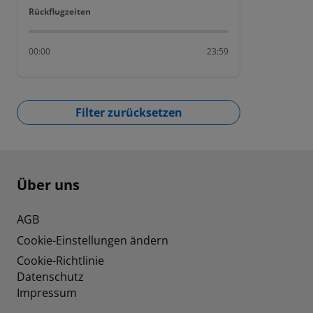
Rückflugzeiten
Rückflugzeiten
00:00
23:59
Filter zurücksetzen
Footer
Footer navigation
Über uns
AGB
Cookie-Einstellungen ändern
Cookie-Richtlinie
Datenschutz
Impressum