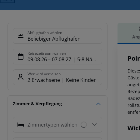
Abflughafen wählen
Ang
Beliebiger Abflughafen
Hot
Reisezeitraum wählen
Poin
09.08.26
–
07.08.27
5-8 Nächte
Diese
Wer wird verreisen
Gäste
2 Erwachsene
Keine Kinder
angeb
Rezep
Badez
Zimmer & Verpflegung
rolls
entfer
Zimmertypen wählen
Wic