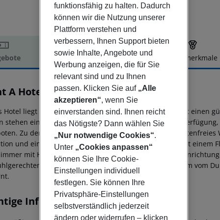
funktionsfähig zu halten. Dadurch
können wir die Nutzung unserer
Plattform verstehen und
verbessern, Ihnen Support bieten
sowie Inhalte, Angebote und
ebote
Hotelbeschreibung
Hotelmerkmale
Werbung anzeigen, die für Sie
elbeschreibung
relevant sind und zu Ihnen
passen. Klicken Sie auf
„Alle
t A Hotel Dublin, Parnell Street
3
akzeptieren“
, wenn Sie
s Hotel liegt im Stadtzentrum von Dublin und bietet somit einen 
einverstanden sind. Ihnen reicht
n stehen ein hoteleigenes Restaurant und eine Bar zur Verfügung,
das Nötigste? Dann wählen Sie
oten. Zu den wichtigsten Annehmlichkeiten gehören kostenfreies 
„Nur notwendige Cookies“
.
tion und eine Gepäckaufbewahrung. Die Zimmer sind mit einem Fl
Unter
„Cookies anpassen“
immer mit Haartrockner ausgestattet. Das Hotel bietet Einrichtung
können Sie Ihre Cookie-
tuhlgerechtem Zugang. Die Unterkunft befindet sich 1, 2 km vom Dub
Einstellungen individuell
nt.
festlegen. Sie können Ihre
Privatsphäre-Einstellungen
htige Informationen
selbstverständlich jederzeit
ändern oder widerrufen – klicken