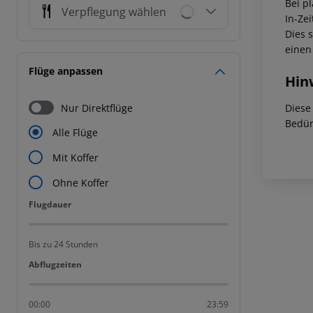
Bei p
Verpflegung wählen
In-Zei
Dies 
einen
Flüge anpassen
Hin
Nur Direktflüge
Diese
Bedür
Alle Flüge
Mit Koffer
Ohne Koffer
Flugdauer
Flugdauer
Bis zu 24 Stunden
Abflugzeiten
Abflugzeiten
00:00
23:59