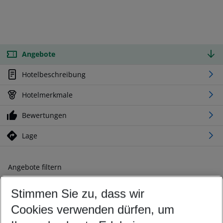
Angebote
Hotelbeschreibung
Hotelmerkmale
Bewertungen
Lage
Angebote filtern
Ändern Sie Ihre Kriterien nach Ihren Wünschen
Stimmen Sie zu, dass wir
Abflughafen wählen
Beliebiger Abflughafen
Cookies verwenden dürfen, um
Reisezeitraum wählen