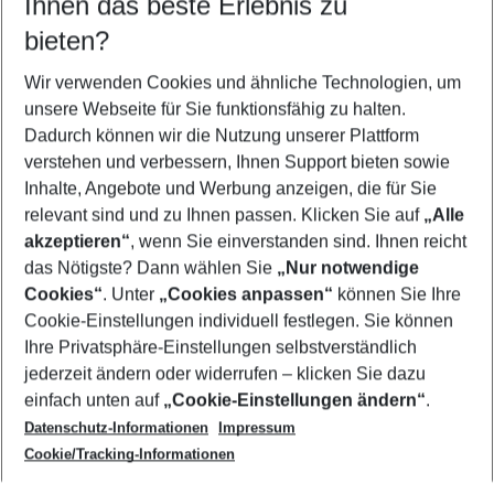
Ihnen das beste Erlebnis zu
08.08.26
–
06.08.27
5-8 Nächte
bieten?
Wer wird verreisen
2 Erwachsene
Keine Kinder
Wir verwenden Cookies und ähnliche Technologien, um
unsere Webseite für Sie funktionsfähig zu halten.
Mehr Filter anzeigen
Dadurch können wir die Nutzung unserer Plattform
verstehen und verbessern, Ihnen Support bieten sowie
Inhalte, Angebote und Werbung anzeigen, die für Sie
relevant sind und zu Ihnen passen. Klicken Sie auf
„Alle
akzeptieren“
, wenn Sie einverstanden sind. Ihnen reicht
das Nötigste? Dann wählen Sie
„Nur notwendige
Footer
Cookies“
. Unter
„Cookies anpassen“
können Sie Ihre
Footer navigation
Cookie-Einstellungen individuell festlegen. Sie können
Über uns
Ihre Privatsphäre-Einstellungen selbstverständlich
AGB
jederzeit ändern oder widerrufen – klicken Sie dazu
Service & Hilfe
Cookie-Einstellungen ändern
einfach unten auf
„Cookie-Einstellungen ändern“
.
Barrierefreies Reisen
Datenschutz-Informationen
Impressum
Cookie-Richtlinie
Folgen Sie uns
Check-in
Cookie/Tracking-Informationen
Datenschutz
FAQ
Impressum