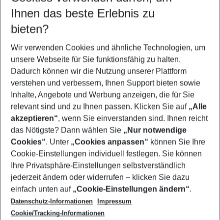
Reisezeitraum wählen
Ihnen das beste Erlebnis zu
09.08.26
–
07.08.27
5-8 Nächte
bieten?
Wer wird verreisen
2 Erwachsene
Keine Kinder
Wir verwenden Cookies und ähnliche Technologien, um
unsere Webseite für Sie funktionsfähig zu halten.
Mehr Filter anzeigen
Dadurch können wir die Nutzung unserer Plattform
verstehen und verbessern, Ihnen Support bieten sowie
Inhalte, Angebote und Werbung anzeigen, die für Sie
relevant sind und zu Ihnen passen. Klicken Sie auf
„Alle
akzeptieren“
, wenn Sie einverstanden sind. Ihnen reicht
das Nötigste? Dann wählen Sie
„Nur notwendige
Footer
Cookies“
. Unter
„Cookies anpassen“
können Sie Ihre
Footer navigation
Cookie-Einstellungen individuell festlegen. Sie können
Über uns
Ihre Privatsphäre-Einstellungen selbstverständlich
AGB
jederzeit ändern oder widerrufen – klicken Sie dazu
Service & Hilfe
Cookie-Einstellungen ändern
einfach unten auf
„Cookie-Einstellungen ändern“
.
Barrierefreies Reisen
Datenschutz-Informationen
Impressum
Cookie-Richtlinie
Folgen Sie uns
Check-in
Cookie/Tracking-Informationen
Datenschutz