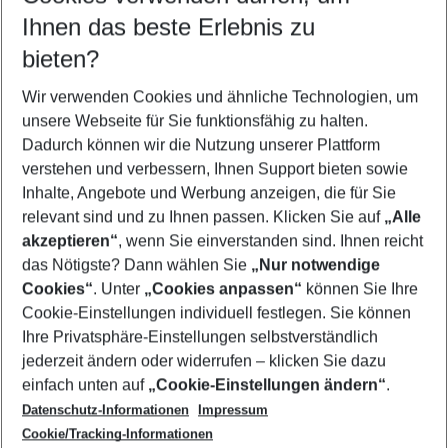
Reisezeitraum wählen
Ihnen das beste Erlebnis zu
11.08.26
–
09.08.27
5-8 Nächte
bieten?
Wer wird verreisen
2 Erwachsene
Keine Kinder
Wir verwenden Cookies und ähnliche Technologien, um
unsere Webseite für Sie funktionsfähig zu halten.
Mehr Filter anzeigen
Dadurch können wir die Nutzung unserer Plattform
verstehen und verbessern, Ihnen Support bieten sowie
Inhalte, Angebote und Werbung anzeigen, die für Sie
relevant sind und zu Ihnen passen. Klicken Sie auf
„Alle
akzeptieren“
, wenn Sie einverstanden sind. Ihnen reicht
das Nötigste? Dann wählen Sie
„Nur notwendige
Footer
Cookies“
. Unter
„Cookies anpassen“
können Sie Ihre
Footer navigation
Cookie-Einstellungen individuell festlegen. Sie können
Über uns
Ihre Privatsphäre-Einstellungen selbstverständlich
AGB
jederzeit ändern oder widerrufen – klicken Sie dazu
Service & Hilfe
Cookie-Einstellungen ändern
einfach unten auf
„Cookie-Einstellungen ändern“
.
Barrierefreies Reisen
Datenschutz-Informationen
Impressum
Cookie-Richtlinie
Folgen Sie uns
Check-in
Cookie/Tracking-Informationen
Datenschutz