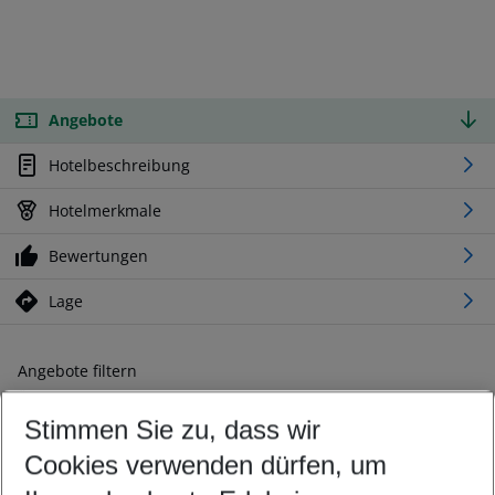
Angebote
Hotelbeschreibung
Hotelmerkmale
Bewertungen
Lage
Angebote filtern
Ändern Sie Ihre Kriterien nach Ihren Wünschen
Stimmen Sie zu, dass wir
Abflughafen wählen
Beliebiger Abflughafen
Cookies verwenden dürfen, um
Reisezeitraum wählen