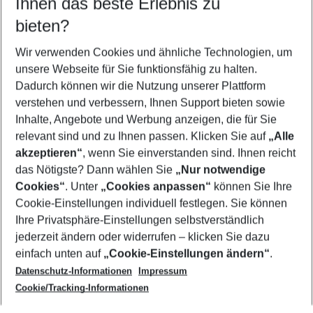
Ihnen das beste Erlebnis zu
10.08.26
–
08.08.27
5-8 Nächte
bieten?
Wer wird verreisen
2 Erwachsene
Keine Kinder
Wir verwenden Cookies und ähnliche Technologien, um
unsere Webseite für Sie funktionsfähig zu halten.
Mehr Filter anzeigen
Dadurch können wir die Nutzung unserer Plattform
verstehen und verbessern, Ihnen Support bieten sowie
Inhalte, Angebote und Werbung anzeigen, die für Sie
relevant sind und zu Ihnen passen. Klicken Sie auf
„Alle
akzeptieren“
, wenn Sie einverstanden sind. Ihnen reicht
das Nötigste? Dann wählen Sie
„Nur notwendige
Footer
Cookies“
. Unter
„Cookies anpassen“
können Sie Ihre
Footer navigation
Cookie-Einstellungen individuell festlegen. Sie können
Über uns
Ihre Privatsphäre-Einstellungen selbstverständlich
AGB
jederzeit ändern oder widerrufen – klicken Sie dazu
Service & Hilfe
Cookie-Einstellungen ändern
einfach unten auf
„Cookie-Einstellungen ändern“
.
Barrierefreies Reisen
Datenschutz-Informationen
Impressum
Cookie-Richtlinie
Folgen Sie uns
Check-in
Cookie/Tracking-Informationen
Datenschutz
FAQ
Impressum