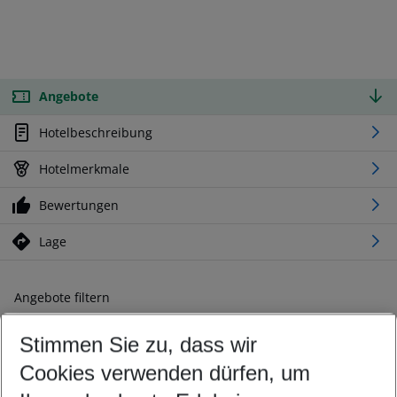
Angebote
Hotelbeschreibung
Hotelmerkmale
Bewertungen
Lage
Angebote filtern
Ändern Sie Ihre Kriterien nach Ihren Wünschen
Stimmen Sie zu, dass wir
Abflughafen wählen
Beliebiger Abflughafen
Cookies verwenden dürfen, um
Reisezeitraum wählen