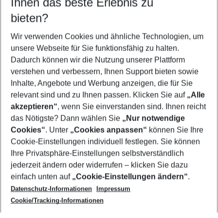
Ihnen das beste Erlebnis zu
09.08.26
–
07.08.27
5-8 Nächte
bieten?
Wer wird verreisen
2 Erwachsene
Keine Kinder
Wir verwenden Cookies und ähnliche Technologien, um
unsere Webseite für Sie funktionsfähig zu halten.
Mehr Filter anzeigen
Dadurch können wir die Nutzung unserer Plattform
verstehen und verbessern, Ihnen Support bieten sowie
Inhalte, Angebote und Werbung anzeigen, die für Sie
relevant sind und zu Ihnen passen. Klicken Sie auf
„Alle
akzeptieren“
, wenn Sie einverstanden sind. Ihnen reicht
das Nötigste? Dann wählen Sie
„Nur notwendige
Footer
Cookies“
. Unter
„Cookies anpassen“
können Sie Ihre
Footer navigation
Cookie-Einstellungen individuell festlegen. Sie können
Über uns
Ihre Privatsphäre-Einstellungen selbstverständlich
AGB
jederzeit ändern oder widerrufen – klicken Sie dazu
Service & Hilfe
Cookie-Einstellungen ändern
einfach unten auf
„Cookie-Einstellungen ändern“
.
Barrierefreies Reisen
Datenschutz-Informationen
Impressum
Cookie-Richtlinie
Folgen Sie uns
Check-in
Cookie/Tracking-Informationen
Datenschutz
FAQ
Impressum