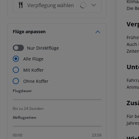
Klima
Verpflegung wählen
Die B
Ver
Flüge anpassen
Frühs
Auch 
Nur Direktflüge
Zeiten
Alle Flüge
Unt
Mit Koffer
Fahrr
Ohne Koffer
Anima
Flugdauer
Flugdauer
Zus
Bis zu 24 Stunden
Für b
Abflugzeiten
Abflugzeiten
Jahre
00:00
23:59
Wic