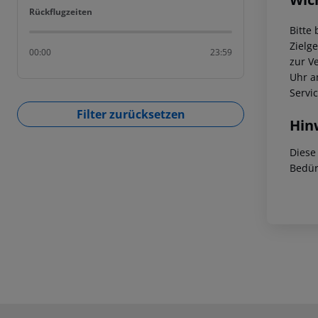
Rückflugzeiten
Rückflugzeiten
Bitte
Zielg
00:00
23:59
zur V
Uhr a
Servi
Filter zurücksetzen
Hin
Diese
Bedür