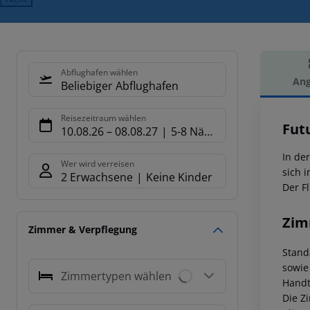
Abflughafen wählen
Ang
Beliebiger Abflughafen
Hot
Reisezeitraum wählen
Futu
10.08.26
–
08.08.27
5-8 Nächte
In de
Wer wird verreisen
sich 
2 Erwachsene
Keine Kinder
Der F
Zim
Zimmer & Verpflegung
Stand
sowie
Zimmertypen wählen
Handt
Die Z