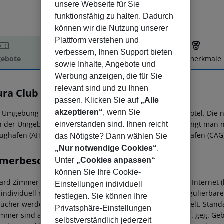
unsere Webseite für Sie
funktionsfähig zu halten. Dadurch
können wir die Nutzung unserer
Plattform verstehen und
verbessern, Ihnen Support bieten
ebote
Hotelbeschreibung
Hotelmerkmale
sowie Inhalte, Angebote und
elbeschreibung
Werbung anzeigen, die für Sie
relevant sind und zu Ihnen
ra Club Cala Fiorita
passen. Klicken Sie auf
„Alle
4
akzeptieren“
, wenn Sie
r Umgebung des hoteleigenen Sandstrandes gelegenes Hotel. Die nä
in der Umgebung des Hotels. Zur nächsten Diskothek gelangt man na
einverstanden sind. Ihnen reicht
lughafen (AHO) ist ca. 158 km entfernt. Ein weiterer Flughafen (CAG
das Nötigste? Dann wählen Sie
„Nur notwendige Cookies“
.
merbeschreibung
Unter
„Cookies anpassen“
können Sie Ihre Cookie-
ard Zimmer (Terrasse): Die Zimmer sind ausgestattet mit Internet (k
Einstellungen individuell
 individuell regulierbarer Klimaanlage und individuell regulierbar
festlegen. Sie können Ihre
ücher werden gewechselt. Die Bettwäsche wird gewechselt. Standa
Privatsphäre-Einstellungen
immer sind ausgestattet mit Internet (kostenlos), Safe (ggf. geg. Ge
selbstverständlich jederzeit