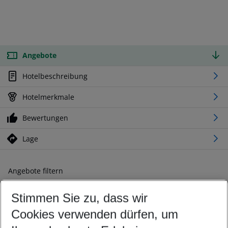
Angebote
Hotelbeschreibung
Hotelmerkmale
Bewertungen
Lage
Angebote filtern
Ändern Sie Ihre Kriterien nach Ihren Wünschen
Stimmen Sie zu, dass wir
Abflughafen wählen
Beliebiger Abflughafen
Cookies verwenden dürfen, um
Reisezeitraum wählen