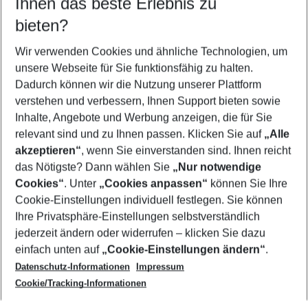
Ihnen das beste Erlebnis zu
08.08.26
–
06.08.27
5-8 Nächte
bieten?
Wer wird verreisen
2 Erwachsene
Keine Kinder
Wir verwenden Cookies und ähnliche Technologien, um
unsere Webseite für Sie funktionsfähig zu halten.
Mehr Filter anzeigen
Dadurch können wir die Nutzung unserer Plattform
verstehen und verbessern, Ihnen Support bieten sowie
Inhalte, Angebote und Werbung anzeigen, die für Sie
relevant sind und zu Ihnen passen. Klicken Sie auf
„Alle
akzeptieren“
, wenn Sie einverstanden sind. Ihnen reicht
das Nötigste? Dann wählen Sie
„Nur notwendige
Footer
Cookies“
. Unter
„Cookies anpassen“
können Sie Ihre
Footer navigation
Cookie-Einstellungen individuell festlegen. Sie können
Über uns
Ihre Privatsphäre-Einstellungen selbstverständlich
AGB
jederzeit ändern oder widerrufen – klicken Sie dazu
Service & Hilfe
Cookie-Einstellungen ändern
einfach unten auf
„Cookie-Einstellungen ändern“
.
Barrierefreies Reisen
Datenschutz-Informationen
Impressum
Cookie-Richtlinie
Folgen Sie uns
Check-in
Cookie/Tracking-Informationen
Datenschutz
FAQ
Impressum