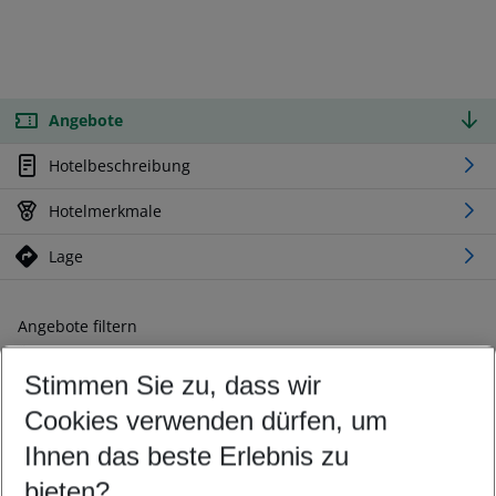
Angebote
Hotelbeschreibung
Hotelmerkmale
Lage
Angebote filtern
Ändern Sie Ihre Kriterien nach Ihren Wünschen
Stimmen Sie zu, dass wir
Abflughafen wählen
Beliebiger Abflughafen
Cookies verwenden dürfen, um
Reisezeitraum wählen
Ihnen das beste Erlebnis zu
11.08.26
–
09.08.27
5-8 Nächte
bieten?