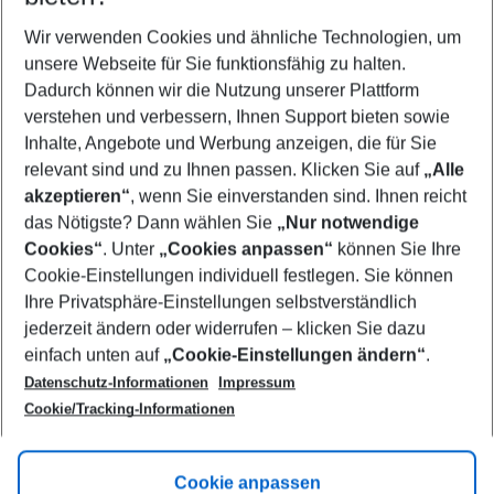
Wer wird verreisen
2 Erwachsene
Keine Kinder
Wir verwenden Cookies und ähnliche Technologien, um
unsere Webseite für Sie funktionsfähig zu halten.
Mehr Filter anzeigen
Dadurch können wir die Nutzung unserer Plattform
verstehen und verbessern, Ihnen Support bieten sowie
Inhalte, Angebote und Werbung anzeigen, die für Sie
relevant sind und zu Ihnen passen. Klicken Sie auf
„Alle
akzeptieren“
, wenn Sie einverstanden sind. Ihnen reicht
das Nötigste? Dann wählen Sie
„Nur notwendige
Footer
Cookies“
. Unter
„Cookies anpassen“
können Sie Ihre
Footer navigation
Cookie-Einstellungen individuell festlegen. Sie können
Über uns
Ihre Privatsphäre-Einstellungen selbstverständlich
AGB
jederzeit ändern oder widerrufen – klicken Sie dazu
Service & Hilfe
Cookie-Einstellungen ändern
einfach unten auf
„Cookie-Einstellungen ändern“
.
Barrierefreies Reisen
Datenschutz-Informationen
Impressum
Cookie-Richtlinie
Folgen Sie uns
Check-in
Cookie/Tracking-Informationen
Datenschutz
FAQ
Impressum
Flugbeschränkungen
Hilfe & Kontakt
Cookie anpassen