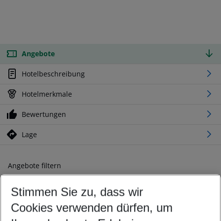
Angebote
Hotelbeschreibung
Hotelmerkmale
Bewertungen
Lage
Angebote filtern
Ändern Sie Ihre Kriterien nach Ihren Wünschen
Stimmen Sie zu, dass wir
Abflughafen wählen
Beliebiger Abflughafen
Cookies verwenden dürfen, um
Reisezeitraum wählen