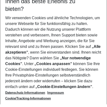
Ihnen das beste Erlebnis zu
08.08.26
–
06.08.27
5-8 Nächte
bieten?
Wer wird verreisen
2 Erwachsene
Keine Kinder
Wir verwenden Cookies und ähnliche Technologien, um
unsere Webseite für Sie funktionsfähig zu halten.
Mehr Filter anzeigen
Dadurch können wir die Nutzung unserer Plattform
verstehen und verbessern, Ihnen Support bieten sowie
Inhalte, Angebote und Werbung anzeigen, die für Sie
relevant sind und zu Ihnen passen. Klicken Sie auf
„Alle
akzeptieren“
, wenn Sie einverstanden sind. Ihnen reicht
das Nötigste? Dann wählen Sie
„Nur notwendige
Footer
Cookies“
. Unter
„Cookies anpassen“
können Sie Ihre
Footer navigation
Cookie-Einstellungen individuell festlegen. Sie können
Über uns
Ihre Privatsphäre-Einstellungen selbstverständlich
AGB
jederzeit ändern oder widerrufen – klicken Sie dazu
Service & Hilfe
Cookie-Einstellungen ändern
einfach unten auf
„Cookie-Einstellungen ändern“
.
Barrierefreies Reisen
Datenschutz-Informationen
Impressum
Cookie-Richtlinie
Folgen Sie uns
Check-in
Cookie/Tracking-Informationen
Datenschutz
FAQ
Impressum