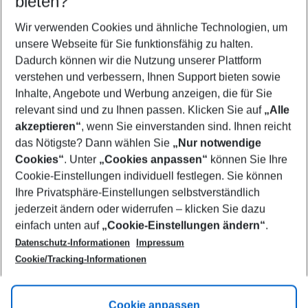
bieten?
Wer wird verreisen
2 Erwachsene
Keine Kinder
Wir verwenden Cookies und ähnliche Technologien, um
unsere Webseite für Sie funktionsfähig zu halten.
Mehr Filter anzeigen
Dadurch können wir die Nutzung unserer Plattform
verstehen und verbessern, Ihnen Support bieten sowie
Inhalte, Angebote und Werbung anzeigen, die für Sie
relevant sind und zu Ihnen passen. Klicken Sie auf
„Alle
akzeptieren“
, wenn Sie einverstanden sind. Ihnen reicht
das Nötigste? Dann wählen Sie
„Nur notwendige
Footer
Cookies“
. Unter
„Cookies anpassen“
können Sie Ihre
Footer navigation
Cookie-Einstellungen individuell festlegen. Sie können
Über uns
Ihre Privatsphäre-Einstellungen selbstverständlich
AGB
jederzeit ändern oder widerrufen – klicken Sie dazu
Service & Hilfe
Cookie-Einstellungen ändern
einfach unten auf
„Cookie-Einstellungen ändern“
.
Barrierefreies Reisen
Datenschutz-Informationen
Impressum
Cookie-Richtlinie
Folgen Sie uns
Check-in
Cookie/Tracking-Informationen
Datenschutz
FAQ
Impressum
Flugbeschränkungen
Hilfe & Kontakt
Cookie anpassen