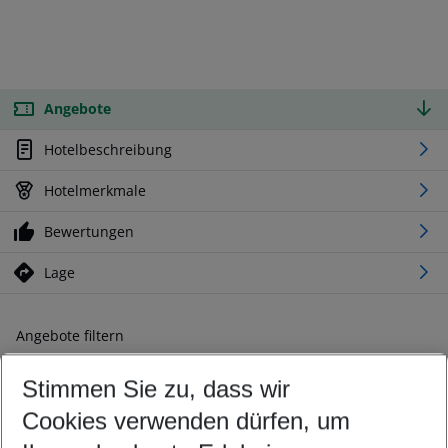
Angebote
Hotelbeschreibung
Hotelmerkmale
Bewertungen
Lage
Angebote filtern
Ändern Sie Ihre Kriterien nach Ihren Wünschen
Stimmen Sie zu, dass wir
Abflughafen wählen
Beliebiger Abflughafen
Cookies verwenden dürfen, um
Reisezeitraum wählen