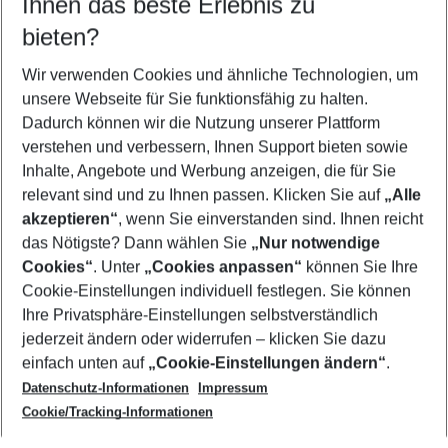
Ihnen das beste Erlebnis zu
10.08.26
–
08.08.27
5-8 Nächte
bieten?
Wer wird verreisen
2 Erwachsene
Keine Kinder
Wir verwenden Cookies und ähnliche Technologien, um
unsere Webseite für Sie funktionsfähig zu halten.
Mehr Filter anzeigen
Dadurch können wir die Nutzung unserer Plattform
verstehen und verbessern, Ihnen Support bieten sowie
Inhalte, Angebote und Werbung anzeigen, die für Sie
relevant sind und zu Ihnen passen. Klicken Sie auf
„Alle
akzeptieren“
, wenn Sie einverstanden sind. Ihnen reicht
das Nötigste? Dann wählen Sie
„Nur notwendige
Footer
Cookies“
. Unter
„Cookies anpassen“
können Sie Ihre
Footer navigation
Cookie-Einstellungen individuell festlegen. Sie können
Über uns
Ihre Privatsphäre-Einstellungen selbstverständlich
AGB
jederzeit ändern oder widerrufen – klicken Sie dazu
Service & Hilfe
Cookie-Einstellungen ändern
einfach unten auf
„Cookie-Einstellungen ändern“
.
Barrierefreies Reisen
Datenschutz-Informationen
Impressum
Cookie-Richtlinie
Folgen Sie uns
Check-in
Cookie/Tracking-Informationen
Datenschutz
FAQ
Impressum