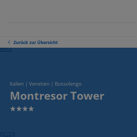
Zurück zur Übersicht
ious
Italien | Venetien | Bussolengo
Montresor Tower
4
Next