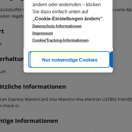
ändern oder widerrufen – klicken
tücksbuffet Mittagessen nach Menüwahl Abendessen à la carte A
Sie dazu einfach unten auf
eiten Vegetarische Gerichte
„Cookie-Einstellungen ändern“
.
Datenschutz-Informationen
rt
Impressum
Cookie/Tracking-Informationen
ss
erhaltung
Cookie anpassen
Nur notwendige Cookies
Alle
aum
ätzliche Informationen
can Express MasterCard Visa Maestro Visa electron LGTBIQ friendly
e check-in
htige Informationen