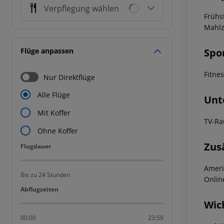
Verpflegung wählen
Frühs
Mahlz
Spo
Flüge anpassen
Fitne
Nur Direktflüge
Alle Flüge
Unt
Mit Koffer
TV-R
Ohne Koffer
Zus
Flugdauer
Flugdauer
Ameri
Bis zu 24 Stunden
Onlin
Abflugzeiten
Abflugzeiten
Wic
00:00
23:59