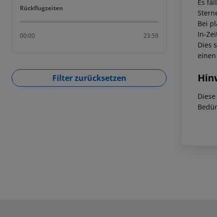
Es fäl
Rückflugzeiten
Rückflugzeiten
Stern
Bei p
In-Zei
00:00
23:59
Dies 
einen
Hin
Filter zurücksetzen
Diese
Bedür
Footer