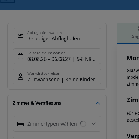
Abflughafen wählen
Ang
Beliebiger Abflughafen
Hot
Reisezeitraum wählen
Mon
08.08.26
–
06.08.27
5-8 Nächte
Glasw
Wer wird verreisen
moder
2 Erwachsene
Keine Kinder
Zimme
Zim
Zimmer & Verpflegung
Für R
Beste
Zimmertypen wählen
Ver