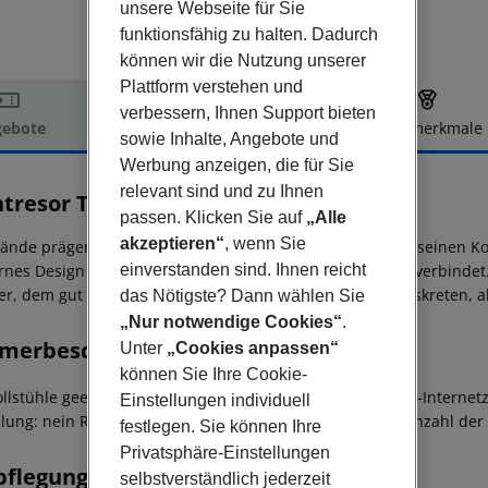
unsere Webseite für Sie
funktionsfähig zu halten. Dadurch
können wir die Nutzung unserer
Plattform verstehen und
verbessern, Ihnen Support bieten
ebote
Hotelbeschreibung
Hotelmerkmale
sowie Inhalte, Angebote und
elbeschreibung
Werbung anzeigen, die für Sie
relevant sind und zu Ihnen
tresor Tower
passen. Klicken Sie auf
„Alle
4
akzeptieren“
, wenn Sie
ände prägen das Montresor Hotel Tower, das sich durch seinen Komf
einverstanden sind. Ihnen reicht
nes Design mit der Eleganz der klassischen Einrichtung verbindet. 
r, dem gut ausgestatteten Tagungszentrum und dem diskreten, abe
das Nötigste? Dann wählen Sie
„Nur notwendige Cookies“
.
merbeschreibung
Unter
„Cookies anpassen“
können Sie Ihre Cookie-
ollstühle geeignet Barrierefreies Badezimmer: nein WLAN-Internet
Einstellungen individuell
llung: nein Raucherzimmer: nein Zimmergröße (m²): 30 Anzahl der
festlegen. Sie können Ihre
Privatsphäre-Einstellungen
pflegung
selbstverständlich jederzeit