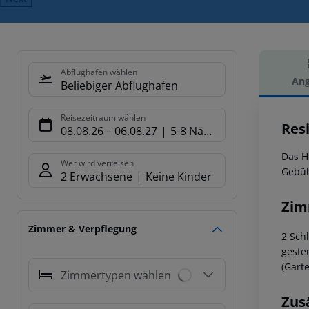
Abflughafen wählen
Ang
Beliebiger Abflughafen
Hot
Reisezeitraum wählen
Res
08.08.26
–
06.08.27
5-8 Nächte
Das H
Wer wird verreisen
Gebüh
2 Erwachsene
Keine Kinder
Zim
Zimmer & Verpflegung
2 Sch
geste
(Gart
Zimmertypen wählen
Zus