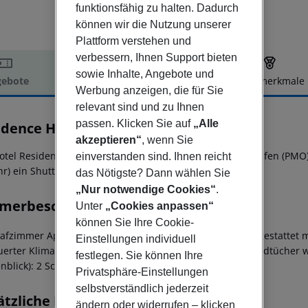
funktionsfähig zu halten. Dadurch
können wir die Nutzung unserer
Plattform verstehen und
verbessern, Ihnen Support bieten
sowie Inhalte, Angebote und
ebote
Hotelbeschreibung
Hotelmerkmale
Werbung anzeigen, die für Sie
elbeschreibung
relevant sind und zu Ihnen
passen. Klicken Sie auf
„Alle
idence Hydria
3
akzeptieren“
, wenn Sie
otel Residence Hydria befindet sich ca. 84 km vom Flughafen (PMO)
einverstanden sind. Ihnen reicht
r) ein Shuttle.
das Nötigste? Dann wählen Sie
„Nur notwendige Cookies“
.
merbeschreibung
Unter
„Cookies anpassen“
können Sie Ihre Cookie-
lafzimmer Apartment (Gartenblick): Die Zimmer sind ausgestattet m
Einstellungen individuell
uerter Klimaanlage und zentral gesteuerter Heizung. Handtücher
festlegen. Sie können Ihre
enblick): 2 Schlafzimmer Apartment (Gartenblick):
Privatsphäre-Einstellungen
selbstverständlich jederzeit
ätzliche Informationen
ändern oder widerrufen – klicken