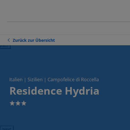
Zurück zur Übersicht
ious
Italien | Sizilien | Campofelice di Roccella
Residence Hydria
3
Next