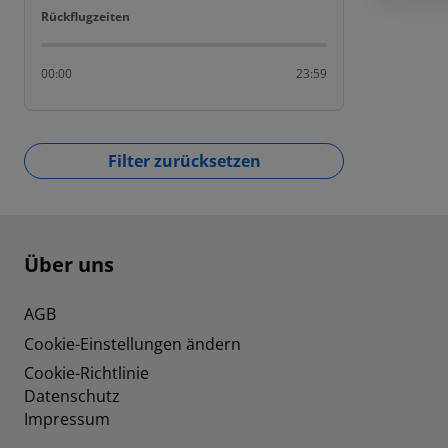
Rückflugzeiten
Rückflugzeiten
00:00
23:59
Filter zurücksetzen
Footer
Footer navigation
Über uns
AGB
Cookie-Einstellungen ändern
Cookie-Richtlinie
Datenschutz
Impressum