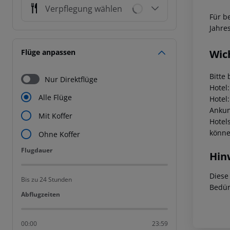
Verpflegung wählen
Für b
Jahre
Wic
Flüge anpassen
Bitte 
Nur Direktflüge
Hotel
Alle Flüge
Hotel
Ankunf
Mit Koffer
Hotel
könne
Ohne Koffer
Flugdauer
Flugdauer
Hin
Diese
Bis zu 24 Stunden
Bedür
Abflugzeiten
Abflugzeiten
00:00
23:59