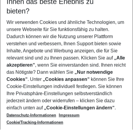
Ihnen das beste Erlebnis zu
09.08.26
–
07.08.27
5-8 Nächte
bieten?
Wer wird verreisen
2 Erwachsene
Keine Kinder
Wir verwenden Cookies und ähnliche Technologien, um
unsere Webseite für Sie funktionsfähig zu halten.
Mehr Filter anzeigen
Dadurch können wir die Nutzung unserer Plattform
verstehen und verbessern, Ihnen Support bieten sowie
Inhalte, Angebote und Werbung anzeigen, die für Sie
relevant sind und zu Ihnen passen. Klicken Sie auf
„Alle
akzeptieren“
, wenn Sie einverstanden sind. Ihnen reicht
das Nötigste? Dann wählen Sie
„Nur notwendige
Footer
Cookies“
. Unter
„Cookies anpassen“
können Sie Ihre
Footer navigation
Cookie-Einstellungen individuell festlegen. Sie können
Über uns
Ihre Privatsphäre-Einstellungen selbstverständlich
AGB
jederzeit ändern oder widerrufen – klicken Sie dazu
Service & Hilfe
Cookie-Einstellungen ändern
einfach unten auf
„Cookie-Einstellungen ändern“
.
Barrierefreies Reisen
Datenschutz-Informationen
Impressum
Cookie-Richtlinie
Folgen Sie uns
Check-in
Cookie/Tracking-Informationen
Datenschutz
FAQ
Impressum