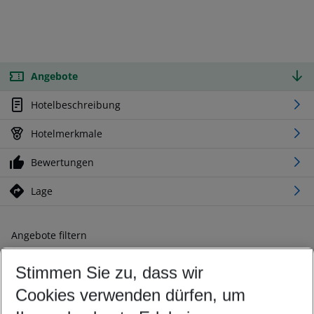
Angebote
Hotelbeschreibung
Hotelmerkmale
Bewertungen
Lage
Angebote filtern
Ändern Sie Ihre Kriterien nach Ihren Wünschen
Stimmen Sie zu, dass wir
Abflughafen wählen
Beliebiger Abflughafen
Cookies verwenden dürfen, um
Reisezeitraum wählen