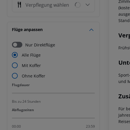
Zimme
Verpflegung wählen
(kost
ausge
Stand
Flüge anpassen
Ver
Nur Direktflüge
Frühs
Alle Flüge
Unt
Mit Koffer
Sport
Ohne Koffer
und M
Flugdauer
Flugdauer
Zus
Bis zu 24 Stunden
Für b
Abflugzeiten
Abflugzeiten
Jahre
Reise
00:00
23:59