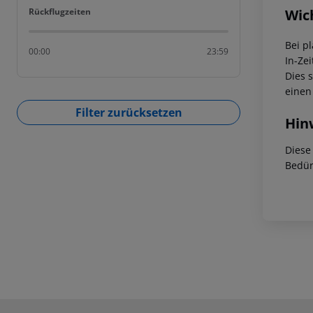
Rückflugzeiten
Wic
Rückflugzeiten
Bei p
00:00
23:59
In-Zei
Dies 
einen
Filter zurücksetzen
Hin
Diese
Bedür