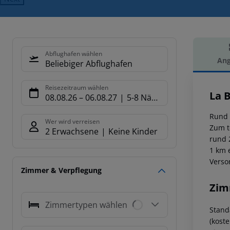
Abflughafen wählen
Ang
Beliebiger Abflughafen
Hot
Reisezeitraum wählen
La 
08.08.26
–
06.08.27
5-8 Nächte
Rund 
Wer wird verreisen
Zum t
2 Erwachsene
Keine Kinder
rund 
1 km 
Verso
Zimmer & Verpflegung
Zim
Zimmertypen wählen
Stand
(kost