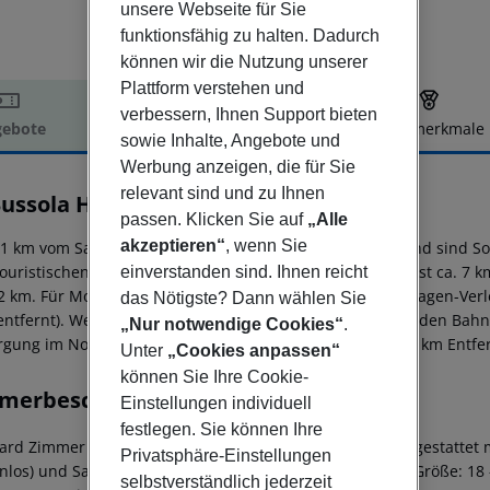
unsere Webseite für Sie
funktionsfähig zu halten. Dadurch
können wir die Nutzung unserer
Plattform verstehen und
verbessern, Ihnen Support bieten
ebote
Hotelbeschreibung
Hotelmerkmale
sowie Inhalte, Angebote und
elbeschreibung
Werbung anzeigen, die für Sie
relevant sind und zu Ihnen
Bussola Hotel Restaurant
passen. Klicken Sie auf
„Alle
3
akzeptieren“
, wenn Sie
1 km vom Sandstrand entfernt gelegenes Hotel. Am Strand sind 
ouristischen Zentrum sind es ca. 1 km. Die Stadt Tropea ist ca. 7 
einverstanden sind. Ihnen reicht
2 km. Für Mobilität im Urlaub sorgen neben einem Mietwagen-Verlei
das Nötigste? Dann wählen Sie
entfernt). Weiter entfernt gelegene Orte lassen sich über den Bahn
„Nur notwendige Cookies“
.
rgung im Notfall befindet sich ein Krankenhaus in etwa 7 km Entfer
Unter
„Cookies anpassen“
können Sie Ihre Cookie-
merbeschreibung
Einstellungen individuell
festlegen. Sie können Ihre
ard Zimmer (Balkon oder Terrasse): Die Zimmer sind ausgestattet m
Privatsphäre-Einstellungen
enlos) und Sat-TV sowie zentral gesteuerter Klimaanlage. Größe: 18
selbstverständlich jederzeit