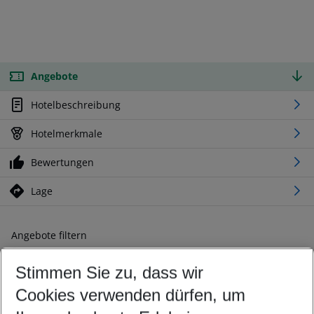
Angebote
Hotelbeschreibung
Hotelmerkmale
Bewertungen
Lage
Angebote filtern
Ändern Sie Ihre Kriterien nach Ihren Wünschen
Stimmen Sie zu, dass wir
Abflughafen wählen
Beliebiger Abflughafen
Cookies verwenden dürfen, um
Reisezeitraum wählen