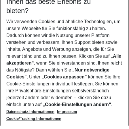
Ihnen das beste Erlebnis zu
11.08.26
–
09.08.27
5-8 Nächte
bieten?
Wer wird verreisen
2 Erwachsene
Keine Kinder
Wir verwenden Cookies und ähnliche Technologien, um
unsere Webseite für Sie funktionsfähig zu halten.
Mehr Filter anzeigen
Dadurch können wir die Nutzung unserer Plattform
verstehen und verbessern, Ihnen Support bieten sowie
Inhalte, Angebote und Werbung anzeigen, die für Sie
relevant sind und zu Ihnen passen. Klicken Sie auf
„Alle
akzeptieren“
, wenn Sie einverstanden sind. Ihnen reicht
das Nötigste? Dann wählen Sie
„Nur notwendige
Footer
Cookies“
. Unter
„Cookies anpassen“
können Sie Ihre
Footer navigation
Cookie-Einstellungen individuell festlegen. Sie können
Über uns
Ihre Privatsphäre-Einstellungen selbstverständlich
AGB
jederzeit ändern oder widerrufen – klicken Sie dazu
Service & Hilfe
Cookie-Einstellungen ändern
einfach unten auf
„Cookie-Einstellungen ändern“
.
Barrierefreies Reisen
Datenschutz-Informationen
Impressum
Cookie-Richtlinie
Folgen Sie uns
Check-in
Cookie/Tracking-Informationen
Datenschutz
FAQ
Impressum